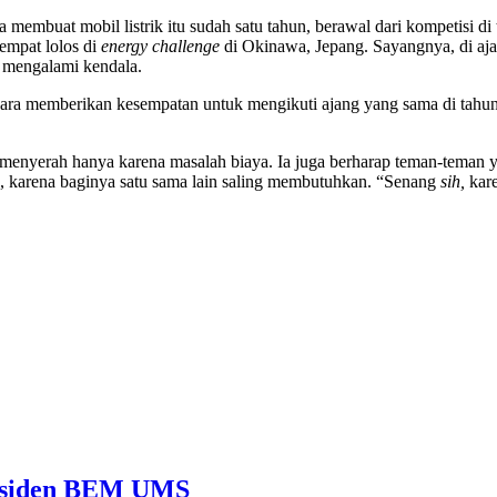
 membuat mobil listrik itu sudah satu tahun, berawal dari kompetisi 
empat lolos di
energy challenge
di Okinawa, Jepang. Sayangnya, di ajan
g mengalami kendala.
ra memberikan kesempatan untuk mengikuti ajang yang sama di tahun i
 menyerah hanya karena masalah biaya. Ia juga berharap teman-teman 
a, karena baginya satu sama lain saling membutuhkan. “Senang
sih,
kar
Presiden BEM UMS