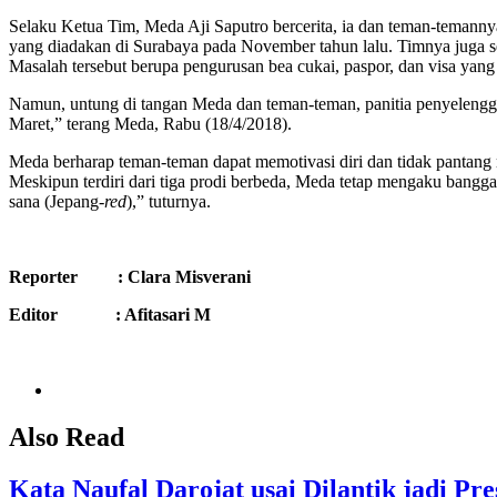
Selaku Ketua Tim, Meda Aji Saputro bercerita, ia dan teman-temannya
yang diadakan di Surabaya pada November tahun lalu. Timnya juga s
Masalah tersebut berupa pengurusan bea cukai, paspor, dan visa yan
Namun, untung di tangan Meda dan teman-teman, panitia penyelengga
Maret,” terang Meda, Rabu (18/4/2018).
Meda berharap teman-teman dapat memotivasi diri dan tidak pantang
Meskipun terdiri dari tiga prodi berbeda, Meda tetap mengaku bangg
sana (Jepang-
red
),” tuturnya.
Reporter : Clara Misverani
Editor : Afitasari M
Also Read
Kata Naufal Darojat usai Dilantik jadi 