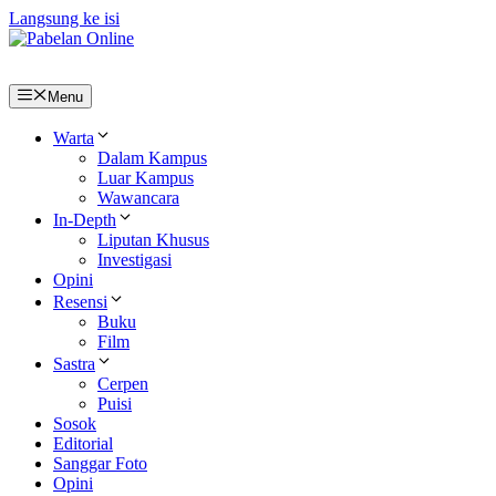
Langsung ke isi
Menu
Warta
Dalam Kampus
Luar Kampus
Wawancara
In-Depth
Liputan Khusus
Investigasi
Opini
Resensi
Buku
Film
Sastra
Cerpen
Puisi
Sosok
Editorial
Sanggar Foto
Opini