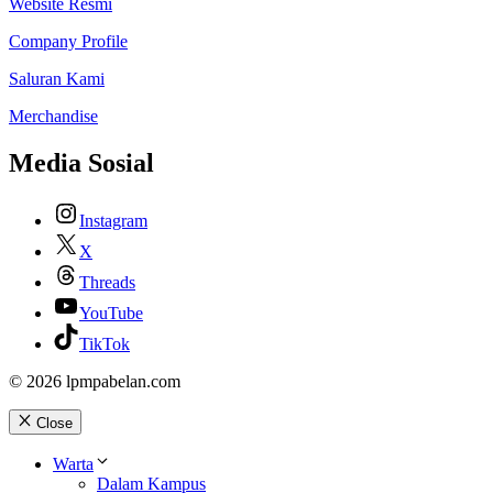
Website Resmi
Company Profile
Saluran Kami
Merchandise
Media Sosial
Instagram
X
Threads
YouTube
TikTok
© 2026 lpmpabelan.com
Close
Warta
Dalam Kampus