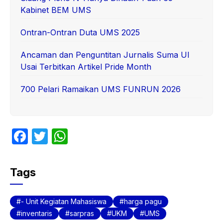
Kabinet BEM UMS
Ontran-Ontran Duta UMS 2025
Ancaman dan Penguntitan Jurnalis Suma UI
Usai Terbitkan Artikel Pride Month
700 Pelari Ramaikan UMS FUNRUN 2026
F
T
W
a
w
h
c
itt
at
Tags
e
er
s
b
A
- Unit Kegiatan Mahasiswa
harga pagu
o
p
inventaris
sarpras
UKM
UMS