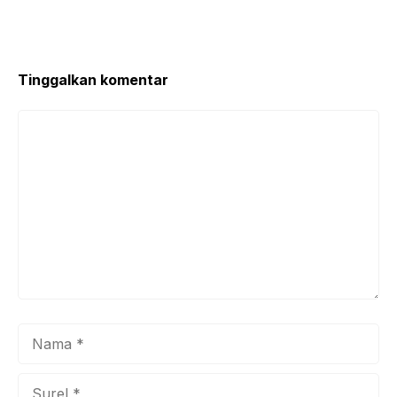
o
p
k
Tinggalkan komentar
Komentar
Nama
Surel