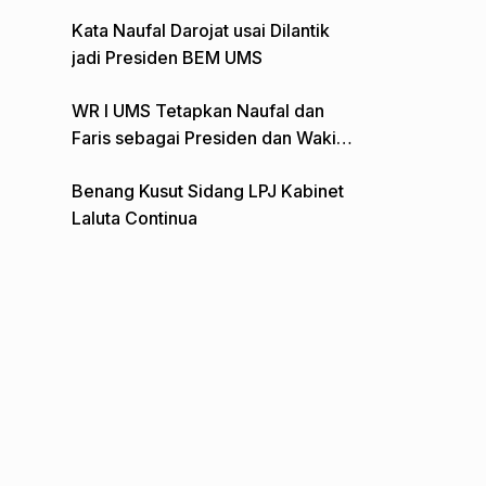
Gelar Aksi Depan Monumen Pers
Kata Naufal Darojat usai Dilantik
jadi Presiden BEM UMS
WR I UMS Tetapkan Naufal dan
Faris sebagai Presiden dan Wakil
Presiden BEM
Benang Kusut Sidang LPJ Kabinet
Laluta Continua