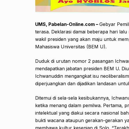
UMS, Pabelan
-Online.com
–
Gebyar Pemi
terasa. Deklarasi damai beberapa hari lal
wakil presiden yang akan maju untuk memp
Mahasiswa Universitas (BEM U).
Duduk di urutan nomor 2 pasangan Ichwan
mendapatkan jabatan presiden BEM U. Diu
Ichwanuddin mengangkat isu neoliberalisme
diperjuangkan dan dijadikan landasan unt
Ditemui di sela-sela kesibukannya, Ichwan
ketika menang dalam pemilwa. Pertama, 
intelektual yang diakui secara nasional ba
bukti wacana ataupun gerakan-gerakan ya
membawa kultur kesenian di Solo. “Terakh