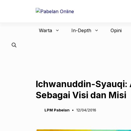
Langsung
ke
isi
Warta
In-Depth
Opini
Ichwanuddin-Syauqi: 
Sebagai Visi dan Misi
LPM Pabelan
12/04/2016