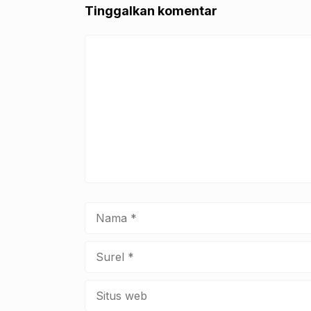
o
p
Tinggalkan komentar
k
Komentar
Nama
Surel
Situs
web