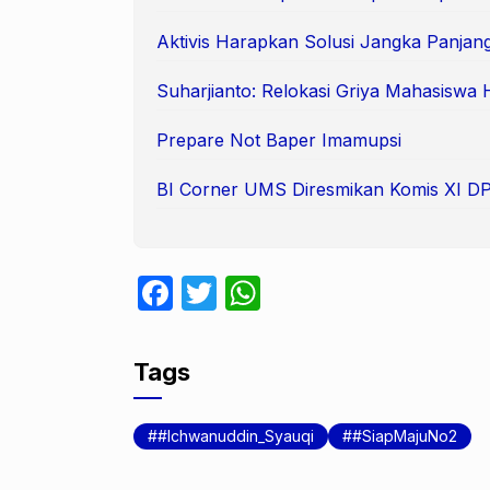
Aktivis Harapkan Solusi Jangka Panjang
Suharjianto: Relokasi Griya Mahasiswa
Prepare Not Baper Imamupsi
BI Corner UMS Diresmikan Komis XI D
F
T
W
a
w
h
c
itt
at
Tags
e
er
s
b
A
#Ichwanuddin_Syauqi
#SiapMajuNo2
o
p