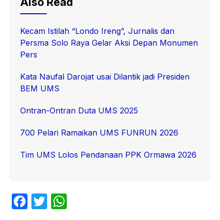
Also Read
Kecam Istilah “Londo Ireng”, Jurnalis dan
Persma Solo Raya Gelar Aksi Depan Monumen
Pers
Kata Naufal Darojat usai Dilantik jadi Presiden
BEM UMS
Ontran-Ontran Duta UMS 2025
700 Pelari Ramaikan UMS FUNRUN 2026
Tim UMS Lolos Pendanaan PPK Ormawa 2026
F
T
W
a
w
h