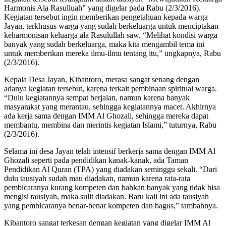
Harmonis Ala Rasulluah” yang digelar pada Rabu (2/3/2016).
Kegiatan tersebut ingin memberikan pengetahuan kepada warga
Jayan, terkhusus warga yang sudah berkeluarga untuk menciptakan
keharmonisan keluarga ala Rasulullah saw. “Melihat kondisi warga
banyak yang sudah berkeluarga, maka kita mengambil tema ini
untuk memberikan mereka ilmu-ilmu tentang itu,” ungkapnya, Rabu
(2/3/2016).
Kepala Desa Jayan, Kibantoro, merasa sangat senang dengan
adanya kegiatan tersebut, karena terkait pembinaan spiritual warga.
“Dulu kegiatannya sempat berjalan, namun karena banyak
masyarakat yang merantau, sehingga kegiatannya macet. Akhirnya
ada kerja sama dengan IMM Al Ghozali, sehingga mereka dapat
membantu, membina dan merintis kegiatan Islami,” tuturnya, Rabu
(2/3/2016).
Selama ini desa Jayan telah intensif berkerja sama dengan IMM Al
Ghozali seperti pada pendidikan kanak-kanak, ada Taman
Pendidikan Al Quran (TPA) yang diadakan seminggu sekali. “Dari
dulu tausiyah sudah mau diadakan, namun karena rata-rata
pembicaranya kurang kompeten dan bahkan banyak yang tidak bisa
mengisi tausiyah, maka sulit diadakan. Baru kali ini ada tausiyah
yang pembicaranya benar-benar kompeten dan bagus,” tambahnya.
Kibantoro sangat terkesan dengan kegiatan yang digelar IMM Al