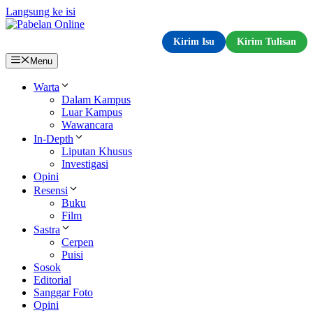
Langsung ke isi
Kirim Isu
Kirim Tulisan
Menu
Warta
Dalam Kampus
Luar Kampus
Wawancara
In-Depth
Liputan Khusus
Investigasi
Opini
Resensi
Buku
Film
Sastra
Cerpen
Puisi
Sosok
Editorial
Sanggar Foto
Opini