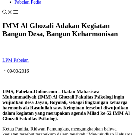
Pabelan Pedia
IMM Al Ghozali Adakan Kegiatan
Bangun Desa, Bangun Keharmonisan
LPM Pabelan
09/03/2016
UMS, Pabelan-Online.com –
Ikatan Mahasiswa
Muhammadiyah (IMM)
Al Ghozali Fakultas Psikologi ingin
wujudkan desa Jayan, Boyolali, sebagai lingkungan keluarga
harmonis ala Rasulullah saw. Keinginan tersebut diwujudkan
dalam kegiatan yang merupakan agenda M
ilad
ke-
52 IMM
Al
Ghozali Fakultas Psikologi
.
Ketua Panitia, Ridwan Pamungkas, mengungkapkan bahwa
kegiatan tersebut terangkum dalam tausiyah “Mewujudkan Keluarga