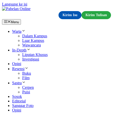
Langsung ke isi
Kirim Isu
Kirim Tulisan
Menu
Warta
Dalam Kampus
Luar Kampus
Wawancara
In-Depth
Liputan Khusus
Investigasi
Opini
Resensi
Buku
Film
Sastra
Cerpen
Puisi
Sosok
Editorial
Sanggar Foto
Opini