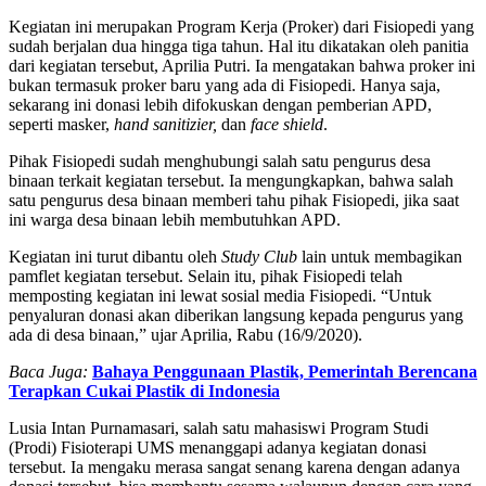
Kegiatan ini merupakan Program Kerja (Proker) dari Fisiopedi yang
sudah berjalan dua hingga tiga tahun. Hal itu dikatakan oleh panitia
dari kegiatan tersebut, Aprilia Putri. Ia mengatakan bahwa proker ini
bukan termasuk proker baru yang ada di Fisiopedi. Hanya saja,
sekarang ini donasi lebih difokuskan dengan pemberian APD,
seperti masker,
hand sanitizier,
dan
face shield
.
Pihak Fisiopedi sudah menghubungi salah satu pengurus desa
binaan terkait kegiatan tersebut. Ia mengungkapkan, bahwa salah
satu pengurus desa binaan memberi tahu pihak Fisiopedi, jika saat
ini warga desa binaan lebih membutuhkan APD.
Kegiatan ini turut dibantu oleh
Study Club
lain untuk membagikan
pamflet kegiatan tersebut. Selain itu, pihak Fisiopedi telah
memposting kegiatan ini lewat sosial media Fisiopedi. “Untuk
penyaluran donasi akan diberikan langsung kepada pengurus yang
ada di desa binaan,” ujar Aprilia, Rabu (16/9/2020).
Baca Juga:
Bahaya Penggunaan Plastik, Pemerintah Berencana
Terapkan Cukai Plastik di Indonesia
Lusia Intan Purnamasari, salah satu mahasiswi Program Studi
(Prodi) Fisioterapi UMS menanggapi adanya kegiatan donasi
tersebut. Ia mengaku merasa sangat senang karena dengan adanya