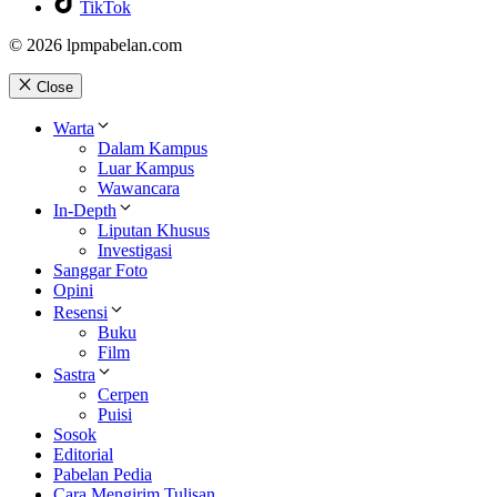
TikTok
© 2026 lpmpabelan.com
Close
Warta
Dalam Kampus
Luar Kampus
Wawancara
In-Depth
Liputan Khusus
Investigasi
Sanggar Foto
Opini
Resensi
Buku
Film
Sastra
Cerpen
Puisi
Sosok
Editorial
Pabelan Pedia
Cara Mengirim Tulisan