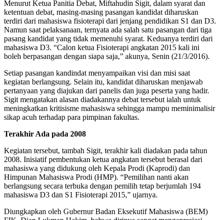
Menurut Ketua Panitia Debat, Miftahudin Sigit, dalam syarat dan
ketentuan debat, masing-masing pasangan kandidat diharuskan
terdiri dari mahasiswa fisioterapi dari jenjang pendidikan S1 dan D3.
Namun saat pelaksanaan, ternyata ada salah satu pasangan dari tiga
pasang kandidat yang tidak memenuhi syarat. Keduanya terdiri dari
mahasiswa D3. “Calon ketua Fisioterapi angkatan 2015 kali ini
boleh berpasangan dengan siapa saja,” akunya, Senin (21/3/2016).
Setiap pasangan kandindat menyampaikan visi dan misi saat
kegiatan berlangsung. Selain itu, kandidat diharuskan menjawab
pertanyaan yang diajukan dari panelis dan juga peserta yang hadir.
Sigit mengatakan alasan diadakannya debat tersebut ialah untuk
meningkatkan kritisisme mahasiswa sehingga mampu meminimalisir
sikap acuh terhadap para pimpinan fakultas.
Terakhir
A
da
pada
2008
Kegiatan tersebut, tambah Sigit, terakhir kali diadakan pada tahun
2008. Inisiatif pembentukan ketua angkatan tersebut berasal dari
mahasiswa yang didukung oleh Kepala Prodi (Kaprodi) dan
Himpunan Mahasiswa Prodi (HMP). “Pemilihan nanti akan
berlangsung secara terbuka dengan pemilih tetap berjumlah 194
mahasiswa D3 dan S1 Fisioterapi 2015,” ujarnya.
Diungkapkan oleh Gubernur Badan Eksekutif Mahasiswa (BEM)