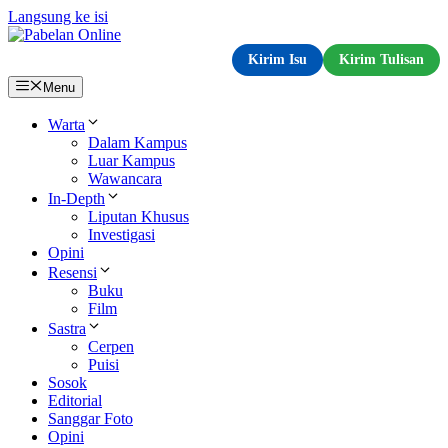
Langsung ke isi
Kirim Isu
Kirim Tulisan
Menu
Warta
Dalam Kampus
Luar Kampus
Wawancara
In-Depth
Liputan Khusus
Investigasi
Opini
Resensi
Buku
Film
Sastra
Cerpen
Puisi
Sosok
Editorial
Sanggar Foto
Opini