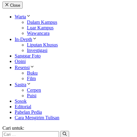
Close
Warta
Dalam Kampus
Luar Kampus
Wawancara
In-Depth
Liputan Khusus
Investigasi
Sanggar Foto
Opini
Resensi
Buku
Film
Sastra
Cerpen
Puisi
Sosok
Editorial
Pabelan Pedia
Cara Mengirim Tulisan
Cari untuk: