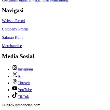
Athifah Jauharah (Iklan dan Pemasaran)
Navigasi
Website Resmi
Company Profile
Saluran Kami
Merchandise
Media Sosial
Instagram
X
Threads
YouTube
TikTok
© 2026 lpmpabelan.com