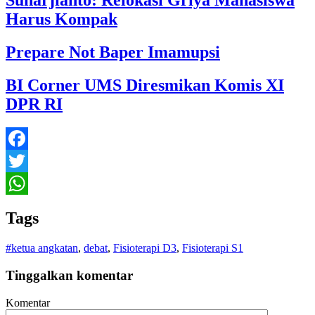
Harus Kompak
Prepare Not Baper Imamupsi
BI Corner UMS Diresmikan Komis XI
DPR RI
Facebook
Twitter
WhatsApp
Tags
#ketua angkatan
,
debat
,
Fisioterapi D3
,
Fisioterapi S1
Tinggalkan komentar
Komentar