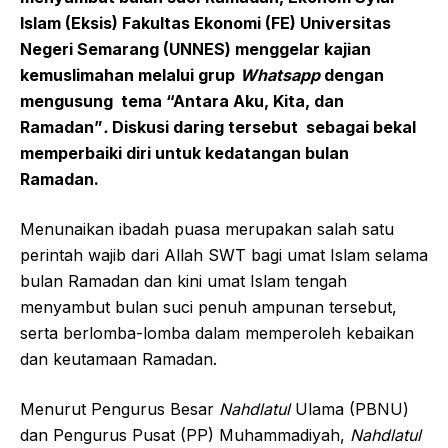
Islam (Eksis) Fakultas Ekonomi (FE) Universitas
Negeri Semarang (UNNES) meng
gelar
kajian
kemuslimahan melalui
gr
u
p
W
hatsapp
dengan
mengusung
tema “Antara Aku, Kita, dan
Ramadan”
.
Diskusi
daring
tersebut
sebagai bekal
memperbaiki diri untuk kedatangan bulan
Ramadan.
Menunaikan ibadah puasa merupakan salah satu
perintah wajib dari Allah SWT bagi umat Islam selama
bulan Ramadan dan kini umat Islam tengah
menyambut bulan suci penuh ampunan tersebut,
serta berlomba-lomba dalam memperoleh kebaikan
dan keutamaan Ramadan.
Menurut Pengurus Besar
Nahdlatul
Ulama (PBNU)
dan Pengurus Pusat (PP) Muhammadiyah,
Nahdlatul