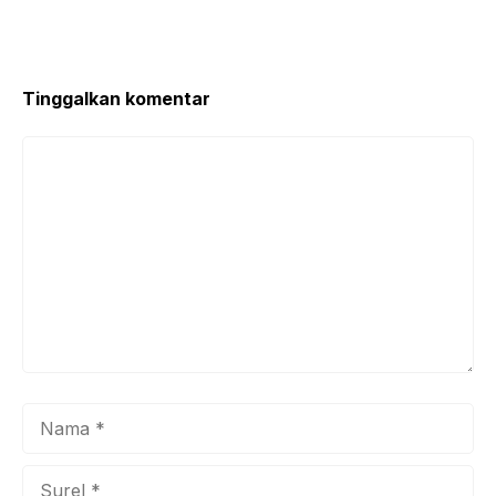
o
p
k
Tinggalkan komentar
Komentar
Nama
Surel