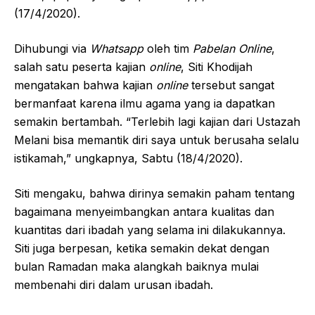
(17/4/2020).
Dihubungi via
What
sa
pp
oleh tim
P
abelan
O
nline
,
salah satu peserta kajian
online
, Siti Khodijah
mengatakan bahwa kajian
online
tersebut sangat
bermanfaat karena ilmu agama yang ia dapatkan
semakin bertambah. “Terlebih lagi kajian dari Ustazah
Melani bisa memantik diri saya untuk berusaha selalu
istikamah,” ungkapnya, Sabtu (18/4/2020).
Siti mengaku, bahwa dirinya semakin paham tentang
bagaimana menyeimbangkan antara kualitas dan
kuantitas dari ibadah yang selama ini dilakukannya.
Siti juga berpesan, ketika semakin dekat dengan
bulan Ramadan maka alangkah baiknya mulai
membenahi diri dalam urusan ibadah.