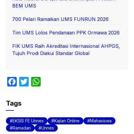
BEM UMS
700 Pelari Ramaikan UMS FUNRUN 2026
Tim UMS Lolos Pendanaan PPK Ormawa 2026
FIK UMS Raih Akreditasi Internasional AHPGS,
Tujuh Prodi Diakui Standar Global
F
T
W
a
w
h
c
itt
at
Tags
e
er
s
b
A
EKSIS FE Unnes
Kajian Online
Mahasiswa
o
p
Ramadan
Unnes