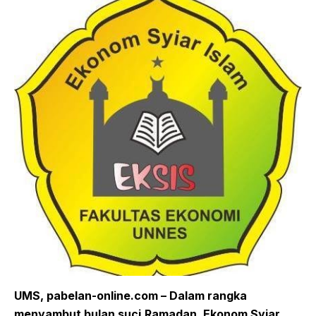
UMS,
pabelan-online.com
– Dalam rangka
menyambut bulan
suci
R
amadan
,
Ekonom Syiar