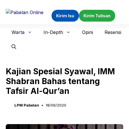
Langsung
ke
Kirim Isu
Kirim Tulisan
isi
Warta
In-Depth
Opini
Resensi
Kajian Spesial Syawal, IMM
Shabran Bahas tentang
Tafsir Al-Qur’an
LPM Pabelan
18/06/2020