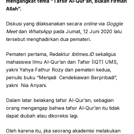
mengangkat tema “Tafsir Al-Qur’an, Bukan Firman
Allah”.
Diskusi yang dilaksanakan secara
online
via
G
oggle
M
eet
dan
W
hats
A
pp
pada Jumat, 12 Juni 2020 lalu
tersebut menghadirkan dua pemateri.
Pemateri pertama, Redaktur
Ibtimes.ID
sekaligus
mahasiswa Ilmu Al-Qur’an dan Tafsir (IQT) UMS,
yakni Yahya Fathur Rozy dan pemateri kedua,
penulis buku “Menjadi Cendekiawan Berpribadi”,
yakni Nia Ariyani.
Dalam latar belakang tafsir Al-Qur’an, sebagian
orang mengangap bahwa tafsir Al-Qur’an itu tidak
dapat diubah atau dikoreksi lagi.
Oleh karena itu, jika seorang akademisi melakukan