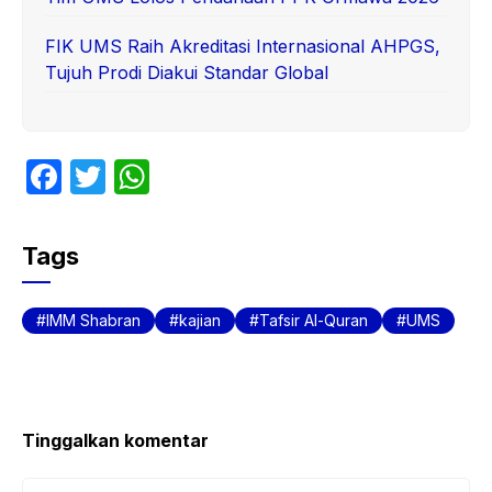
FIK UMS Raih Akreditasi Internasional AHPGS,
Tujuh Prodi Diakui Standar Global
F
T
W
a
w
h
c
itt
at
Tags
e
er
s
b
A
IMM Shabran
kajian
Tafsir Al-Quran
UMS
o
p
o
p
k
Tinggalkan komentar
Komentar