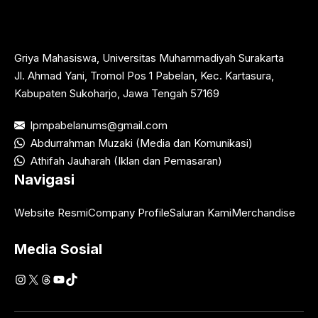
Griya Mahasiswa, Universitas Muhammadiyah Surakarta
Jl. Ahmad Yani, Tromol Pos 1 Pabelan, Kec. Kartasura,
Kabupaten Sukoharjo, Jawa Tengah 57169
lpmpabelanums@gmail.com
Abdurrahman Muzaki (Media dan Komunikasi)
Athifah Jauharah (Iklan dan Pemasaran)
Navigasi
Website Resmi
Company Profile
Saluran Kami
Merchandise
Media Sosial
Instagram
X
Threads
YouTube
TikTok