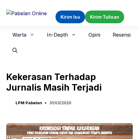
Langsung
ke
Kirim Isu
Kirim Tulisan
isi
Warta
In-Depth
Opini
Resensi
Kekerasan Terhadap
Jurnalis Masih Terjadi
LPM Pabelan
31/03/2020