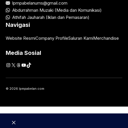
lpmpabelanums@gmail.com
Abdurrahman Muzaki (Media dan Komunikasi)
Athifah Jauharah (Iklan dan Pemasaran)
Navigasi
Website Resmi
Company Profile
Saluran Kami
Merchandise
Media Sosial
Instagram
X
Threads
YouTube
TikTok
© 2026 lpmpabelan.com
Close