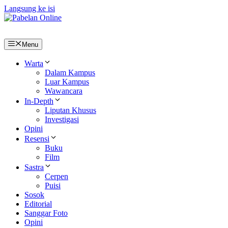
Langsung ke isi
Menu
Warta
Dalam Kampus
Luar Kampus
Wawancara
In-Depth
Liputan Khusus
Investigasi
Opini
Resensi
Buku
Film
Sastra
Cerpen
Puisi
Sosok
Editorial
Sanggar Foto
Opini