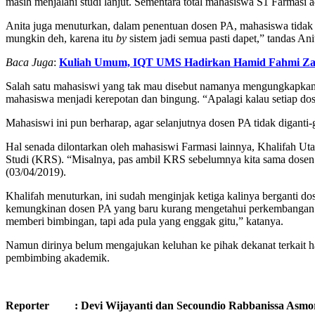
masih menjalani studi lanjut. Sementara total mahasiswa S1 Farmasi
Anita juga menuturkan, dalam penentuan dosen PA, mahasiswa tidak 
mungkin deh, karena itu
by
sistem jadi semua pasti dapet,” tandas Ani
Baca Juga
:
Kuliah Umum, IQT UMS Hadirkan Hamid Fahmi Za
Salah satu mahasiswi yang tak mau disebut namanya mengungkapkan, 
mahasiswa menjadi kerepotan dan bingung. “Apalagi kalau setiap d
Mahasiswi ini pun berharap, agar selanjutnya dosen PA tidak diganti
Hal senada dilontarkan oleh mahasiswi Farmasi lainnya, Khalifah U
Studi (KRS). “Misalnya, pas ambil KRS sebelumnya kita sama dosen A
(03/04/2019).
Khalifah menuturkan, ini sudah menginjak ketiga kalinya berganti d
kemungkinan dosen PA yang baru kurang mengetahui perkembangan m
memberi bimbingan, tapi ada pula yang enggak gitu,” katanya.
Namun dirinya belum mengajukan keluhan ke pihak dekanat terkait hal
pembimbing akademik.
Reporter : Devi Wijayanti dan Secoundio Rabbanissa Asmo