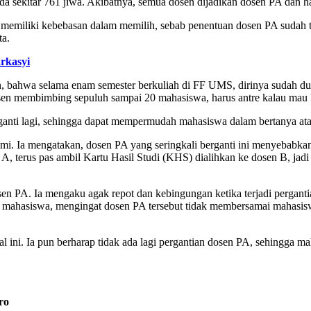
 ada sekitar 761 jiwa. Akibatnya, semua dosen dijadikan dosen PA da
memiliki kebebasan dalam memilih, sebab penentuan dosen PA sudah t
ta.
rkasyi
bahwa selama enam semester berkuliah di FF UMS, dirinya sudah dua 
osen membimbing sepuluh sampai 20 mahasiswa, harus antre kalau mau
-ganti lagi, sehingga dapat mempermudah mahasiswa dalam bertanya ata
tami. Ia mengatakan, dosen PA yang seringkali berganti ini menyebab
, terus pas ambil Kartu Hasil Studi (KHS) dialihkan ke dosen B, jadi
osen PA. Ia mengaku agak repot dan kebingungan ketika terjadi pergan
ahasiswa, mengingat dosen PA tersebut tidak membersamai mahasisw
 ini. Ia pun berharap tidak ada lagi pergantian dosen PA, sehingga ma
ro