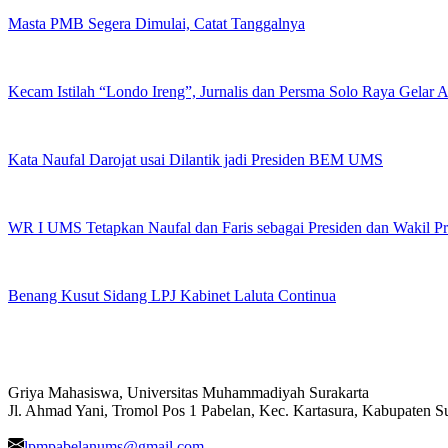
Masta PMB Segera Dimulai, Catat Tanggalnya
Kecam Istilah “Londo Ireng”, Jurnalis dan Persma Solo Raya Gelar
Kata Naufal Darojat usai Dilantik jadi Presiden BEM UMS
WR I UMS Tetapkan Naufal dan Faris sebagai Presiden dan Wakil 
Benang Kusut Sidang LPJ Kabinet Laluta Continua
Griya Mahasiswa, Universitas Muhammadiyah Surakarta
Jl. Ahmad Yani, Tromol Pos 1 Pabelan, Kec. Kartasura, Kabupaten 
lpmpabelanums@gmail.com