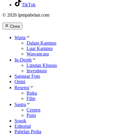
TikTok
© 2026 lpmpabelan.com
Close
Warta
Dalam Kampus
Luar Kampus
Wawancara
In-Depth
Liputan Khusus
Investigasi
Sanggar Foto
Opini
Resensi
Buku
Film
Sastra
Cerpen
Puisi
Sosok
Editorial
Pabelan Pedia