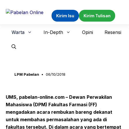
Langsung
ke
Kirim Isu
Kirim Tulisan
isi
Warta
In-Depth
Opini
Resensi
LPM Pabelan
06/10/2018
UMS, pabelan-online.com –
Dewan
Perwakilan
Mahasiswa (DPM)
Fakultas Farmasi (FF)
meng
adakan
acara
rembukan
bareng
dekanat
untuk
membahas permasalahan yang ada di
fakultas tersebut
.
Di dalam acara yang b
ertempat