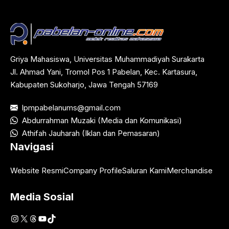
Griya Mahasiswa, Universitas Muhammadiyah Surakarta
Jl. Ahmad Yani, Tromol Pos 1 Pabelan, Kec. Kartasura,
Kabupaten Sukoharjo, Jawa Tengah 57169
lpmpabelanums@gmail.com
Abdurrahman Muzaki (Media dan Komunikasi)
Athifah Jauharah (Iklan dan Pemasaran)
Navigasi
Website Resmi
Company Profile
Saluran Kami
Merchandise
Media Sosial
Instagram
X
Threads
YouTube
TikTok