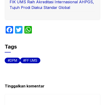
FIK UMS Raih Akreditasi Internasional AHPGS,
Tujuh Prodi Diakui Standar Global
F
T
W
a
w
h
c
itt
at
Tags
e
er
s
b
A
DPM
FF UMS
o
p
o
p
k
Tinggalkan komentar
Komentar