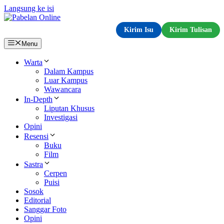
Langsung ke isi
Kirim Isu
Kirim Tulisan
Menu
Warta
Dalam Kampus
Luar Kampus
Wawancara
In-Depth
Liputan Khusus
Investigasi
Opini
Resensi
Buku
Film
Sastra
Cerpen
Puisi
Sosok
Editorial
Sanggar Foto
Opini