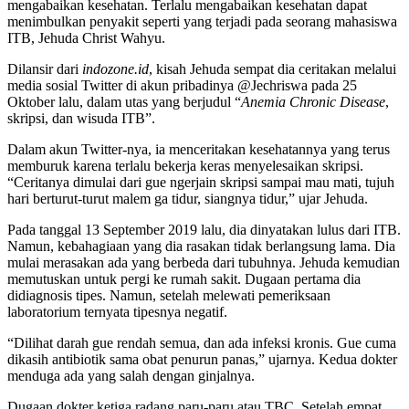
mengabaikan kesehatan. Terlalu mengabaikan kesehatan dapat
menimbulkan penyakit seperti yang terjadi pada seorang mahasiswa
ITB, Jehuda Christ Wahyu.
Dilansir dari
indozone.id
, kisah Jehuda sempat dia ceritakan melalui
media sosial Twitter di akun pribadinya @Jechriswa pada 25
Oktober lalu, dalam utas yang berjudul “
Anemia Chronic Disease
,
skripsi, dan wisuda ITB”.
Dalam akun Twitter-nya, ia menceritakan kesehatannya yang terus
memburuk karena terlalu bekerja keras menyelesaikan skripsi.
“Ceritanya dimulai dari gue ngerjain skripsi sampai mau mati, tujuh
hari berturut-turut malem ga tidur, siangnya tidur,” ujar Jehuda.
Pada tanggal 13 September 2019 lalu, dia dinyatakan lulus dari ITB.
Namun, kebahagiaan yang dia rasakan tidak berlangsung lama. Dia
mulai merasakan ada yang berbeda dari tubuhnya. Jehuda kemudian
memutuskan untuk pergi ke rumah sakit. Dugaan pertama dia
didiagnosis tipes. Namun, setelah melewati pemeriksaan
laboratorium ternyata tipesnya negatif.
“Dilihat darah gue rendah semua, dan ada infeksi kronis. Gue cuma
dikasih antibiotik sama obat penurun panas,” ujarnya. Kedua dokter
menduga ada yang salah dengan ginjalnya.
Dugaan dokter ketiga radang paru-paru atau TBC. Setelah empat