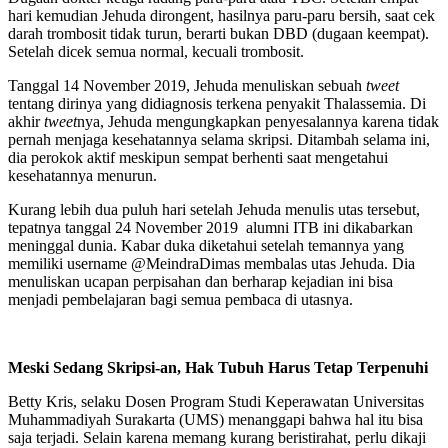
hari kemudian Jehuda dirongent, hasilnya paru-paru bersih, saat cek
darah trombosit tidak turun, berarti bukan DBD (dugaan keempat).
Setelah dicek semua normal, kecuali trombosit.
Tanggal 14 November 2019, Jehuda menuliskan sebuah
tweet
tentang dirinya yang didiagnosis terkena penyakit Thalassemia. Di
akhir
tweet
nya, Jehuda mengungkapkan penyesalannya karena tidak
pernah menjaga kesehatannya selama skripsi. Ditambah selama ini,
dia perokok aktif meskipun sempat berhenti saat mengetahui
kesehatannya menurun.
Kurang lebih dua puluh hari setelah Jehuda menulis utas tersebut,
tepatnya tanggal 24 November 2019 alumni ITB ini dikabarkan
meninggal dunia. Kabar duka diketahui setelah temannya yang
memiliki username @MeindraDimas membalas utas Jehuda. Dia
menuliskan ucapan perpisahan dan berharap kejadian ini bisa
menjadi pembelajaran bagi semua pembaca di utasnya.
Meski Sedang Skripsi-an, Hak Tubuh Harus Tetap Terpenuhi
Betty Kris, selaku Dosen Program Studi Keperawatan Universitas
Muhammadiyah Surakarta (UMS) menanggapi bahwa hal itu bisa
saja terjadi. Selain karena memang kurang beristirahat, perlu dikaji