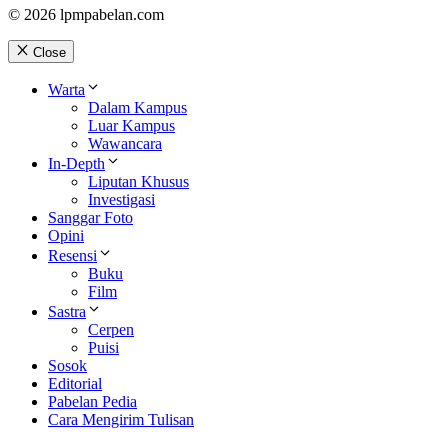
© 2026 lpmpabelan.com
Close
Warta
Dalam Kampus
Luar Kampus
Wawancara
In-Depth
Liputan Khusus
Investigasi
Sanggar Foto
Opini
Resensi
Buku
Film
Sastra
Cerpen
Puisi
Sosok
Editorial
Pabelan Pedia
Cara Mengirim Tulisan