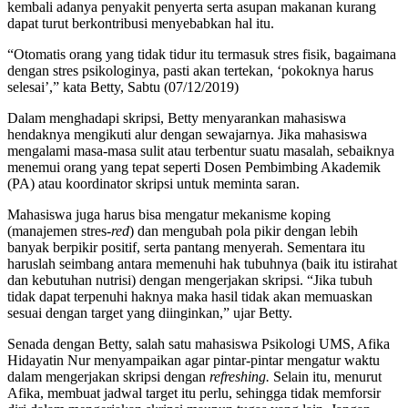
kembali adanya penyakit penyerta serta asupan makanan kurang
dapat turut berkontribusi menyebabkan hal itu.
“Otomatis orang yang tidak tidur itu termasuk stres fisik, bagaimana
dengan stres psikologinya, pasti akan tertekan, ‘pokoknya harus
selesai’,” kata Betty, Sabtu (07/12/2019)
Dalam menghadapi skripsi, Betty menyarankan mahasiswa
hendaknya mengikuti alur dengan sewajarnya. Jika mahasiswa
mengalami masa-masa sulit atau terbentur suatu masalah, sebaiknya
menemui orang yang tepat seperti Dosen Pembimbing Akademik
(PA) atau koordinator skripsi untuk meminta saran.
Mahasiswa juga harus bisa mengatur mekanisme koping
(manajemen stres-
red
) dan mengubah pola pikir dengan lebih
banyak berpikir positif, serta pantang menyerah. Sementara itu
haruslah seimbang antara memenuhi hak tubuhnya (baik itu istirahat
dan kebutuhan nutrisi) dengan mengerjakan skripsi. “Jika tubuh
tidak dapat terpenuhi haknya maka hasil tidak akan memuaskan
sesuai dengan target yang diinginkan,” ujar Betty.
Senada dengan Betty, salah satu mahasiswa Psikologi UMS, Afika
Hidayatin Nur menyampaikan agar pintar-pintar mengatur waktu
dalam mengerjakan skripsi dengan
refreshing.
Selain itu, menurut
Afika, membuat jadwal target itu perlu, sehingga tidak memforsir