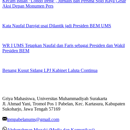
Kecam Istilah “Londo Ireng”, Jurnalis dan Persma Solo Raya Gelar
Aksi Depan Monumen Pers
Kata Naufal Darojat usai Dilantik jadi Presiden BEM UMS
WR I UMS Tetapkan Naufal dan Faris sebagai Presiden dan Wakil
Presiden BEM
Benang Kusut Sidang LPJ Kabinet Laluta Continua
Griya Mahasiswa, Universitas Muhammadiyah Surakarta
Jl. Ahmad Yani, Tromol Pos 1 Pabelan, Kec. Kartasura, Kabupaten
Sukoharjo, Jawa Tengah 57169
lpmpabelanums@gmail.com
Abdurrahman Muzaki (Media dan Komunikasi)