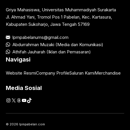
Griya Mahasiswa, Universitas Muhammadiyah Surakarta
Jl. Ahmad Yani, Tromol Pos 1 Pabelan, Kec. Kartasura,
Kabupaten Sukoharjo, Jawa Tengah 57169
lpmpabelanums@gmail.com
Abdurrahman Muzaki (Media dan Komunikasi)
Athifah Jauharah (Iklan dan Pemasaran)
Navigasi
Website Resmi
Company Profile
Saluran Kami
Merchandise
Media Sosial
Instagram
X
Threads
YouTube
TikTok
© 2026 lpmpabelan.com