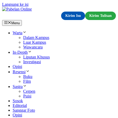
Langsung ke isi
Kirim Isu
Kirim Tulisan
Menu
Warta
Dalam Kampus
Luar Kampus
Wawancara
In-Depth
Liputan Khusus
Investigasi
Opini
Resensi
Buku
Film
Sastra
Cerpen
Puisi
Sosok
Editorial
Sanggar Foto
Opini