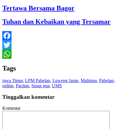
Tertawa Bersama Bagor
Tuhan dan Kebaikan yang Tersamar
Facebook
Twitter
WhatsApp
Tags
jawa Timur
,
LPM Pabelan
,
Luweng Jaran
,
Malimpa
,
Pabelan-
online
,
Pacitan
,
Susur gua
,
UMS
Tinggalkan komentar
Komentar