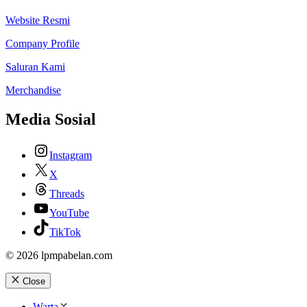
Website Resmi
Company Profile
Saluran Kami
Merchandise
Media Sosial
Instagram
X
Threads
YouTube
TikTok
© 2026 lpmpabelan.com
Close
Warta