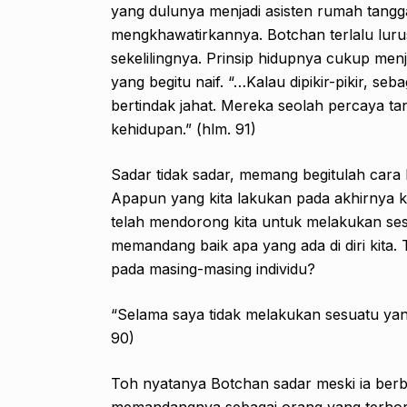
yang dulunya menjadi asisten rumah tangg
mengkhawatirkannya. Botchan terlalu luru
sekelilingnya. Prinsip hidupnya cukup menj
yang begitu naif. “…Kalau dipikir-pikir, 
bertindak jahat. Mereka seolah percaya ta
kehidupan.” (hlm. 91)
Sadar tidak sadar, memang begitulah cara k
Apapun yang kita lakukan pada akhirnya ke
telah mendorong kita untuk melakukan se
memandang baik apa yang ada di diri kita.
pada masing-masing individu?
“Selama saya tidak melakukan sesuatu yan
90)
Toh nyatanya Botchan sadar meski ia berbu
memandangnya sebagai orang yang terhorma