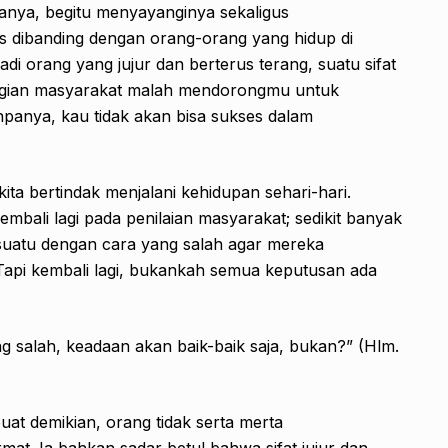
anya, begitu menyayanginya sekaligus
s dibanding dengan orang-orang yang hidup di
adi orang yang jujur dan berterus terang, suatu sifat
sebagian masyarakat malah mendorongmu untuk
npanya, kau tidak akan bisa sukses dalam
ita bertindak menjalani kehidupan sehari-hari.
mbali lagi pada penilaian masyarakat; sedikit banyak
suatu dengan cara yang salah agar mereka
 Tapi kembali lagi, bukankah semua keputusan ada
g salah, keadaan akan baik-baik saja, bukan?” (Hlm.
at demikian, orang tidak serta merta
t. Ia bahkan sadar betul bahwa sifat jujur dan