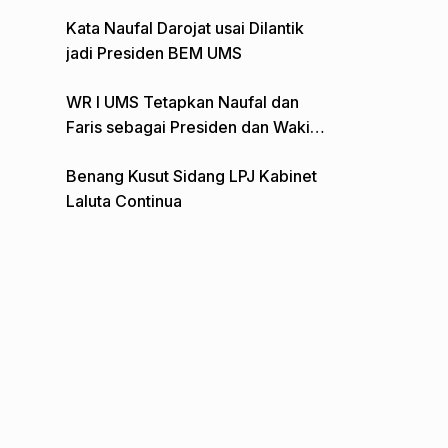
Gelar Aksi Depan Monumen Pers
Kata Naufal Darojat usai Dilantik
jadi Presiden BEM UMS
WR I UMS Tetapkan Naufal dan
Faris sebagai Presiden dan Wakil
Presiden BEM
Benang Kusut Sidang LPJ Kabinet
Laluta Continua