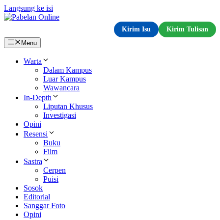
Langsung ke isi
Kirim Isu
Kirim Tulisan
Menu
Warta
Dalam Kampus
Luar Kampus
Wawancara
In-Depth
Liputan Khusus
Investigasi
Opini
Resensi
Buku
Film
Sastra
Cerpen
Puisi
Sosok
Editorial
Sanggar Foto
Opini