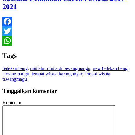
2021
Facebook
Twitter
WhatsApp
Tags
balekambang
,
miniatur dunia di tawangmangu
,
new balekambang
,
tawangmangu
,
tempat wisata karanganyar
,
tempat wisata
tawangmagu
Tinggalkan komentar
Komentar