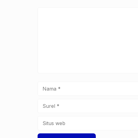
k
Komentar
Nama
Surel
Situs
web