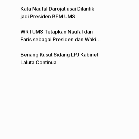
Gelar Aksi Depan Monumen Pers
Kata Naufal Darojat usai Dilantik
jadi Presiden BEM UMS
WR I UMS Tetapkan Naufal dan
Faris sebagai Presiden dan Wakil
Presiden BEM
Benang Kusut Sidang LPJ Kabinet
Laluta Continua