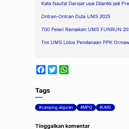
Kata Naufal Darojat usai Dilantik jadi 
Ontran-Ontran Duta UMS 2025
700 Pelari Ramaikan UMS FUNRUN 20
Tim UMS Lolos Pendanaan PPK Ormaw
F
T
W
a
w
h
c
itt
at
Tags
e
er
s
b
A
camping alquran
MPQ
UMS
o
p
o
p
Tinggalkan komentar