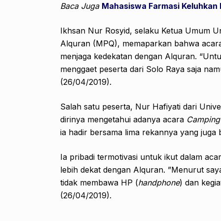
Baca Juga
Mahasiswa Farmasi Keluhkan
Ikhsan Nur Rosyid, selaku Ketua Umum U
Alquran (MPQ), memaparkan bahwa acara i
menjaga kedekatan dengan Alquran. “Unt
menggaet peserta dari Solo Raya saja na
(26/04/2019).
Salah satu peserta, Nur Hafiyati dari Uni
dirinya mengetahui adanya acara
Camping
ia hadir bersama lima rekannya yang juga 
Ia pribadi termotivasi untuk ikut dalam ac
lebih dekat dengan Alquran. ”Menurut saya
tidak membawa HP (
handphone
) dan kegia
(26/04/2019).