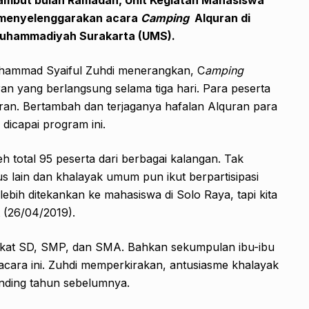
 menyelenggarakan acara
Camping
Alquran di
s Muhammadiyah Surakarta (UMS).
hammad Syaiful Zuhdi menerangkan, C
amping
an yang berlangsung selama tiga hari. Para peserta
quran. Bertambah dan terjaganya hafalan Alquran para
dicapai program ini.
leh total 95 peserta dari berbagai kalangan. Tak
 lain dan khalayak umum pun ikut berpartisipasi
lebih ditekankan ke mahasiswa di Solo Raya, tapi kita
 (26/04/2019).
ingkat SD, SMP, dan SMA. Bahkan sekumpulan ibu-ibu
cara ini. Zuhdi memperkirakan, antusiasme khalayak
anding tahun sebelumnya.