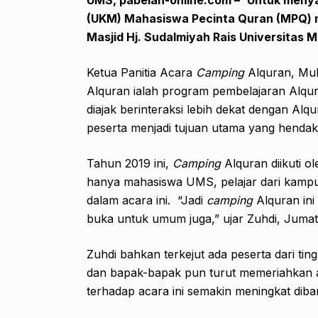
(UKM) Mahasiswa Pecinta Quran (MPQ)
Masjid Hj. Sudalmiyah Rais Universita
Ketua Panitia Acara
Camping
Alquran, Mu
Alquran ialah program pembelajaran Alqur
diajak berinteraksi lebih dekat dengan Al
peserta menjadi tujuan utama yang hendak 
Tahun 2019 ini,
Camping
Alquran diikuti o
hanya mahasiswa UMS, pelajar dari kampus
dalam acara ini. “Jadi
camping
Alquran ini 
buka untuk umum juga,” ujar Zuhdi, Jumat
Zuhdi bahkan terkejut ada peserta dari t
dan bapak-bapak pun turut memeriahkan a
terhadap acara ini semakin meningkat dib