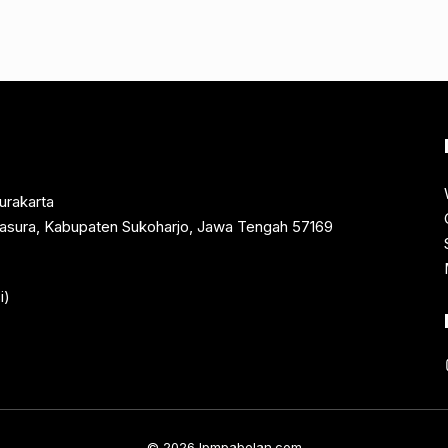
urakarta
rtasura, Kabupaten Sukoharjo, Jawa Tengah 57169
i)
© 2026 lpmpabelan.com