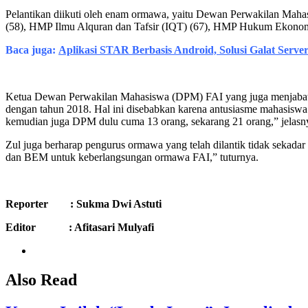
Pelantikan diikuti oleh enam ormawa, yaitu Dewan Perwakilan Ma
(58), HMP Ilmu Alquran dan Tafsir (IQT) (67), HMP Hukum Ekonomi
Baca juga:
Aplikasi STAR Berbasis Android, Solusi Galat Serv
Ketua Dewan Perwakilan Mahasiswa (DPM) FAI yang juga menjabat k
dengan tahun 2018. Hal ini disebabkan karena antusiasme mahasisw
kemudian juga DPM dulu cuma 13 orang, sekarang 21 orang,” jelasny
Zul juga berharap pengurus ormawa yang telah dilantik tidak seka
dan BEM untuk keberlangsungan ormawa FAI,” tuturnya.
Reporter : Sukma Dwi Astuti
Editor : Afitasari Mulyafi
Also Read