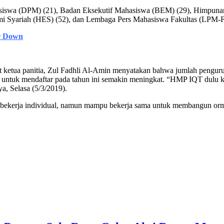
hasiswa (DPM) (21), Badan Eksekutif Mahasiswa (BEM) (29), Himpun
 Syariah (HES) (52), dan Lembaga Pers Mahasiswa Fakultas (LPM-F)
er Down
etua panitia, Zul Fadhli Al-Amin menyatakan bahwa jumlah penguru
a untuk mendaftar pada tahun ini semakin meningkat. “HMP IQT dulu 
a, Selasa (5/3/2019).
dar bekerja individual, namun mampu bekerja sama untuk membangun 