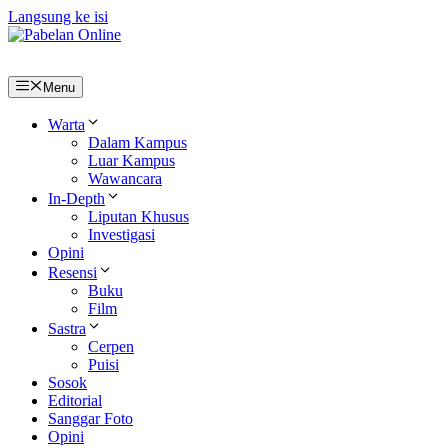
Langsung ke isi
Menu
Warta
Dalam Kampus
Luar Kampus
Wawancara
In-Depth
Liputan Khusus
Investigasi
Opini
Resensi
Buku
Film
Sastra
Cerpen
Puisi
Sosok
Editorial
Sanggar Foto
Opini