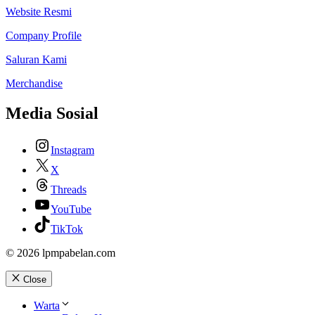
Website Resmi
Company Profile
Saluran Kami
Merchandise
Media Sosial
Instagram
X
Threads
YouTube
TikTok
© 2026 lpmpabelan.com
Close
Warta