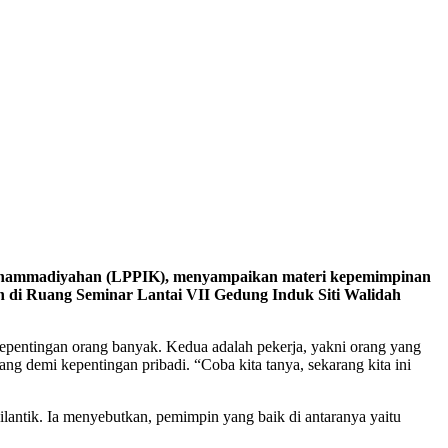
uhamm
a
diyahan (LPPIK)
, menyampaikan materi kepemimpinan
n di Ruang Seminar Lantai VII Gedung Induk Siti Walidah
kepentingan orang banyak. Kedua adalah pekerja, yakni orang yang
g demi kepentingan pribadi. “Coba kita tanya, sekarang kita ini
ilantik. Ia menyebutkan, pemimpin yang baik di antaranya yaitu