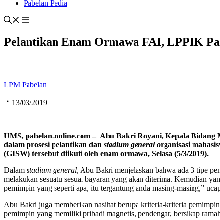
Pabelan Pedia
Pelantikan Enam Ormawa FAI, LPPIK P
LPM Pabelan
13/03/2019
UMS, pabelan-online.com – Abu Bakri Royani, Kepala Bidang
dalam prosesi pelantikan dan
stadium general o
rganisasi mahasi
(GISW) tersebut diikuti oleh enam ormawa, Selasa (5/3/2019).
Dalam s
tadium
g
eneral
, Abu Bakri menjelaskan bahwa ada 3 tipe pe
melakukan sesuatu sesuai bayaran yang akan diterima. Kemudian yang
pemimpin yang seperti apa, itu tergantung anda masing-masing,” uca
Abu Bakri juga memberikan nasihat berupa kriteria-kriteria pemimpin
pemimpin yang memiliki pribadi magnetis, pendengar, bersikap ramah, 