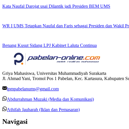
Kata Naufal Darojat usai Dilantik jadi Presiden BEM UMS
WR I UMS Tetapkan Naufal dan Faris sebagai Presiden dan Wakil 
Benang Kusut Sidang LPJ Kabinet Laluta Continua
Griya Mahasiswa, Universitas Muhammadiyah Surakarta
Jl. Ahmad Yani, Tromol Pos 1 Pabelan, Kec. Kartasura, Kabupaten 
lpmpabelanums@gmail.com
Abdurrahman Muzaki (Media dan Komunikasi)
Athifah Jauharah (Iklan dan Pemasaran)
Navigasi