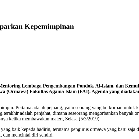
aparkan Kepemimpinan
 Mentoring
Lembaga Pengembangan Pondok, Al-Islam, dan Kem
swa (Ormawa) Fakultas Agama Islam (FAI). Agenda yang diadaka
mimpin. Pertama adalah pejuang, yaitu seorang yang berkorban untuk 
 terakhir adalah penjahat, dimana seseorang mengorbankan banyak oran
pnya ketika membawakan materi, Selasa (5/3/2019).
 yang baik kepada hadirin, terutama pengurus ormawa yang baru saja d
dan mencintai diri sendiri.