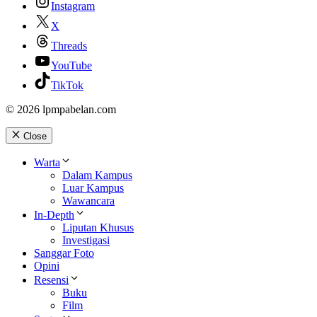
Instagram
X
Threads
YouTube
TikTok
© 2026 lpmpabelan.com
Close
Warta
Dalam Kampus
Luar Kampus
Wawancara
In-Depth
Liputan Khusus
Investigasi
Sanggar Foto
Opini
Resensi
Buku
Film