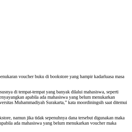
 penukaran voucher buku di bookstore yang hampir kadarluasa masa
susnya di tempat-tempat yang banyak dilalui mahasiswa, seperti
at menyayangkan apabila ada mahasiswa yang belum menukarkan
versitas Muhammadiyah Surakarta,” kata moordiningsih saat ditemui
okstore, namun jika tidak sepenuhnya dana tersebut digunakan maka
re, apabila ada mahasiswa yang belum menukarkan voucher maka