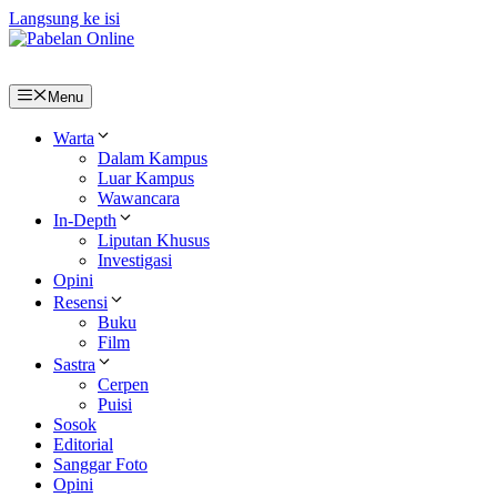
Langsung ke isi
Menu
Warta
Dalam Kampus
Luar Kampus
Wawancara
In-Depth
Liputan Khusus
Investigasi
Opini
Resensi
Buku
Film
Sastra
Cerpen
Puisi
Sosok
Editorial
Sanggar Foto
Opini