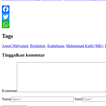
Facebook
Twitter
WhatsApp
Tags
Anggi Widyastuti
,
Bookstore
,
Kadarluasa
,
Muhammad Kahfi (MK)
,
Tinggalkan komentar
Komentar
Nama
Surel