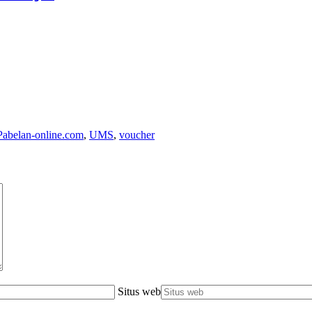
Pabelan-online.com
,
UMS
,
voucher
Situs web