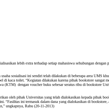
sialisasikan lebih extra terhadap setiap mahasiswa sehubungan dengan
aha sosialisasi ini sendiri telah dilakukan di beberapa area UMS khu
pel di kaca toilet. “Kegiatan dilakukan karena pihak bookstore sang
wa (KTM) dengan voucher buku sebesar seratus ribu di bookstore Uni
rikan oleh pihak Universitas yang telah dialokasikan kepada pihak bo
ni. “Fasilitas ini termasuk dalam dana yang dialokasikan di booksto
ain,” ungkapnya, Rabu (20-11-2013)