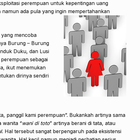
ksploitasi perempuan untuk kepentingan uang
 namun ada pula yang ingin mempertahankan
a yang mencoba
nya Burung – Burung
enduk Duku, dan Lusi
n perempuan sebagai
ya, ikut menemukan
ukan dirinya sendiri
ita, panggil kami perempuan”. Bukankah artinya sama
 wanita “
wani di toto
” artinya berani di tata, atau
l
. Hal tersebut sangat berpengaruh pada eksistensi
anita. Hal kecil namun menjadi perhatian serius