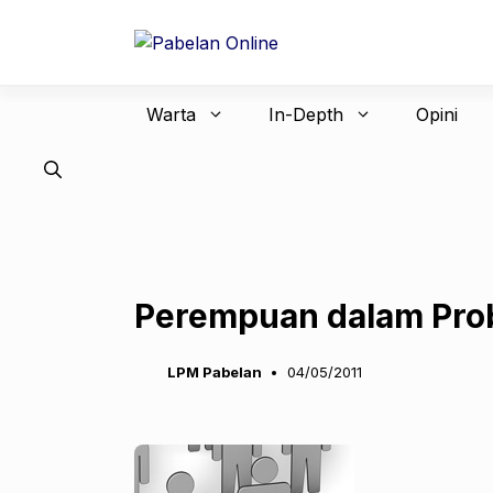
Langsung
ke
isi
Warta
In-Depth
Opini
Perempuan dalam Pro
LPM Pabelan
04/05/2011