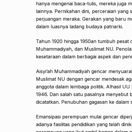
hanya mengenai baca-tulis, mereka jug
lainnya. Pernikahan dini, perceraian yan
perjuangan meraka. Gerakan yang baru mer
dalam luasnya ladang budaya patriarki.
Tahun 1920 hingga 1950an tumbuh pesat or
Muhammadiyah, dan Muslimat NU. Penolakan
kesetaraan dalam berbagai aspek dan pen
Aisyi’ah Muhammadiyah gencar menyuarak
Muslimat NU dengan gencar mendesak aga
anggota dalam lembaga politik. Alhasil UU
1946. Dan salah satu pasalnya menyebut 
dicatatkan. Penubuhan gagasan ke dalam
Emansipasi perempuan mulai gencar diper
adanya fasilitas pendidikan yang telah di
perempuan yang ikut ambil bagian dalam pr