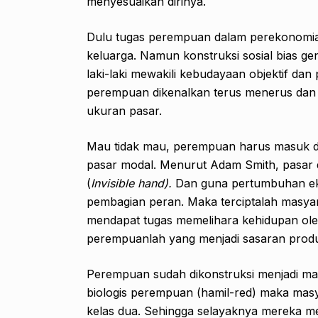
menyesuaikan dirinya.
Dulu tugas perempuan dalam perekonomi
keluarga. Namun konstruksi sosial bias g
laki-laki mewakili kebudayaan objektif da
perempuan dikenalkan terus menerus dan 
ukuran pasar.
Mau tidak mau, perempuan harus masuk da
pasar modal. Menurut Adam Smith, pasar d
(
Invisible hand).
Dan guna pertumbuhan ek
pembagian peran. Maka terciptalah masya
mendapat tugas memelihara kehidupan oleh
perempuanlah yang menjadi sasaran produk
Perempuan sudah dikonstruksi menjadi man
biologis perempuan (hamil-red) maka mas
kelas dua. Sehingga selayaknya mereka m