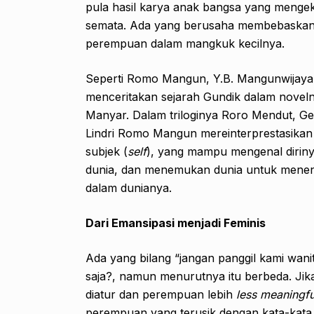
pula hasil karya anak bangsa yang menge
semata. Ada yang berusaha membebaskan
perempuan dalam mangkuk kecilnya.
Seperti Romo Mangun, Y.B. Mangunwijay
menceritakan sejarah Gundik dalam novel
Manyar. Dalam triloginya Roro Mendut, G
Lindri Romo Mangun mereinterprestasika
subjek (
self
), yang mampu mengenal dirin
dunia, dan menemukan dunia untuk menent
dalam dunianya.
Dari Emansipasi menjadi Feminis
Ada yang bilang “jangan panggil kami wan
saja?, namun menurutnya itu berbeda. Jika
diatur dan perempuan lebih
less meaningfu
perempuan yang terusik dengan kata-kata w