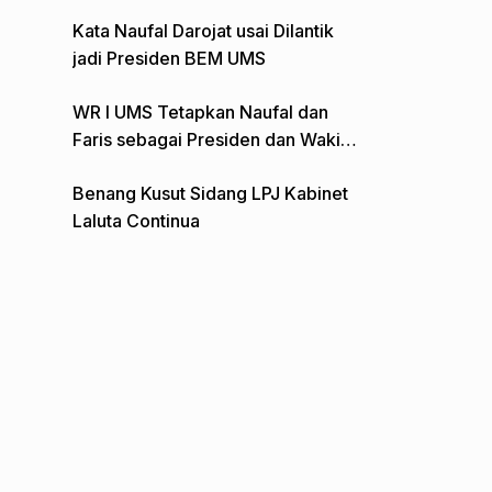
Gelar Aksi Depan Monumen Pers
Kata Naufal Darojat usai Dilantik
jadi Presiden BEM UMS
WR I UMS Tetapkan Naufal dan
Faris sebagai Presiden dan Wakil
Presiden BEM
Benang Kusut Sidang LPJ Kabinet
Laluta Continua