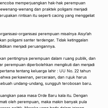
a mencoba memperjuangkan hak-hak perempuan
g sewenang-wenang dan praktek poligami menjadi
upakan rintisan itu seperti cacing yang menggeliat
ganisasi-organisasi perempuan misalnya Aisyi’ah
 poligami santer terdengar. Tidak ketinggalan
didikan menjadi peruangannya.
an pentingnya perempuan dalam ruang publik, dan
r perempuan diperbolehkan mengikuti dan menjadi
 pertama tentang keluarga lahir : UU No. 22 tahun
bahwa perkawinan, perceraian, dan rujuk harus
 sebuah undang-undang, sungguh terobosan baru.
juangkan pasa masa Orde Baru kala itu. Dengan
nikmati oleh perempuan, maka makin banyak pula
oses politik. Mereka yang hadir dalam jajaran