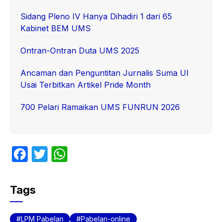
Sidang Pleno IV Hanya Dihadiri 1 dari 65
Kabinet BEM UMS
Ontran-Ontran Duta UMS 2025
Ancaman dan Penguntitan Jurnalis Suma UI
Usai Terbitkan Artikel Pride Month
700 Pelari Ramaikan UMS FUNRUN 2026
F
T
W
a
w
h
c
itt
at
Tags
e
er
s
b
A
LPM Pabelan
Pabelan-online