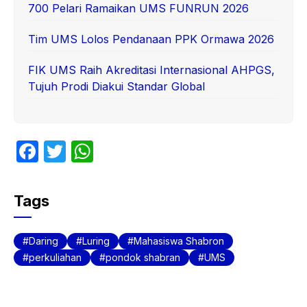
700 Pelari Ramaikan UMS FUNRUN 2026
Tim UMS Lolos Pendanaan PPK Ormawa 2026
FIK UMS Raih Akreditasi Internasional AHPGS,
Tujuh Prodi Diakui Standar Global
F
T
W
a
w
h
c
itt
at
Tags
e
er
s
b
A
Daring
Luring
Mahasiswa Shabron
o
p
perkuliahan
pondok shabran
UMS
o
p
k