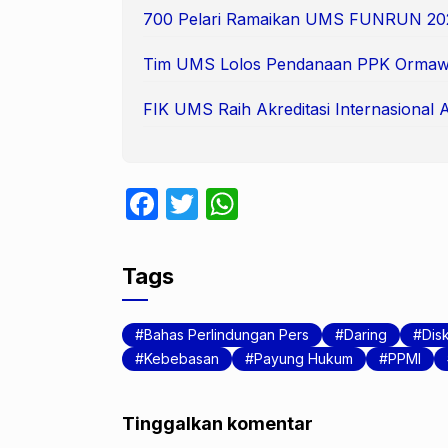
700 Pelari Ramaikan UMS FUNRUN 20
Tim UMS Lolos Pendanaan PPK Ormaw
FIK UMS Raih Akreditasi Internasional 
F
T
W
a
w
h
c
itt
at
Tags
e
er
s
b
A
Bahas Perlindungan Pers
Daring
Dis
o
p
Kebebasan
Payung Hukum
PPMI
o
p
k
Tinggalkan komentar