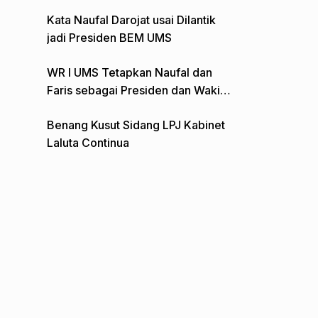
Gelar Aksi Depan Monumen Pers
Kata Naufal Darojat usai Dilantik
jadi Presiden BEM UMS
WR I UMS Tetapkan Naufal dan
Faris sebagai Presiden dan Wakil
Presiden BEM
Benang Kusut Sidang LPJ Kabinet
Laluta Continua