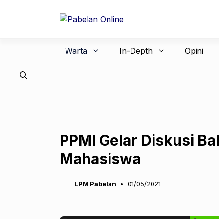
Langsung
ke
isi
Warta
In-Depth
Opini
PPMI Gelar Diskusi B
Mahasiswa
LPM Pabelan
01/05/2021