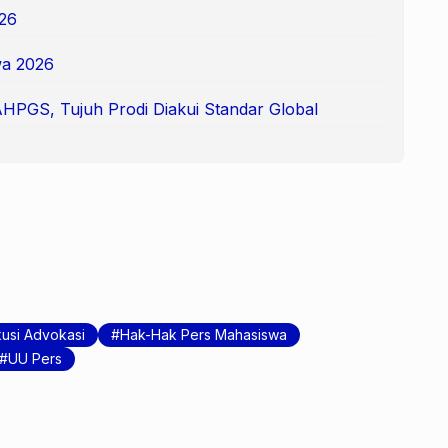
26
a 2026
AHPGS, Tujuh Prodi Diakui Standar Global
kusi Advokasi
Hak-Hak Pers Mahasiswa
UU Pers