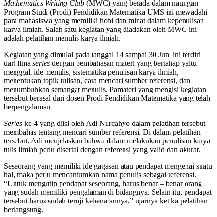
Mathematics Writing Club
(MWC) yang berada dalam naungan
Program Studi (Prodi) Pendidikan Matematika UMS ini mewadahi
para mahasiswa yang memiliki hobi dan minat dalam kepenulisan
karya ilmiah. Salah satu kegiatan yang diadakan oleh MWC ini
adalah pelatihan menulis karya ilmiah.
Kegiatan yang dimulai pada tanggal 14 sampai 30 Juni ini terdiri
dari lima
series
dengan pembahasan materi yang bertahap yaitu
menggali ide menulis, sistematika penulisan karya ilmiah,
menentukan topik tulisan, cara mencari sumber referensi, dan
menumbuhkan semangat menulis. Pamateri yang mengisi kegiatan
tersebut berasal dari dosen Prodi Pendidikan Matematika yang telah
berpengalaman.
Series
ke-4 yang diisi oleh Adi Nurcahyo dalam pelatihan tersebut
membahas tentang mencari sumber referensi. Di dalam pelatihan
tersebut, Adi menjelaskan bahwa dalam melakukan penulisan karya
tulis ilmiah perlu disertai dengan referensi yang valid dan akurat.
Seseorang yang memiliki ide gagasan atau pendapat mengenai suatu
hal, maka perlu mencantumkan nama penulis sebagai referensi.
“Untuk mengutip pendapat seseorang, harus benar – benar orang
yang sudah memiliki pengalaman di bidangnya. Selain itu, pendapat
tersebut harus sudah teruji kebenarannya,” ujarnya ketika pelatihan
berlangsung.