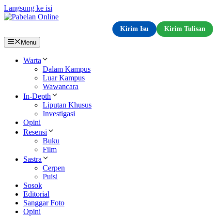
Langsung ke isi
Kirim Isu
Kirim Tulisan
Menu
Warta
Dalam Kampus
Luar Kampus
Wawancara
In-Depth
Liputan Khusus
Investigasi
Opini
Resensi
Buku
Film
Sastra
Cerpen
Puisi
Sosok
Editorial
Sanggar Foto
Opini