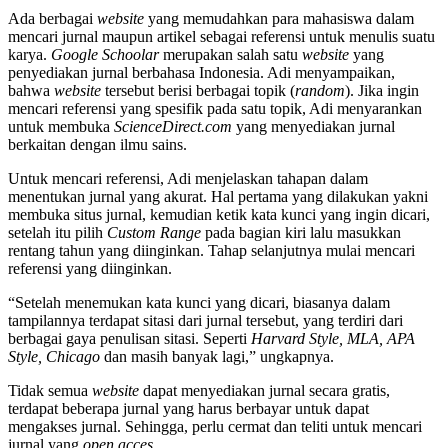
Ada berbagai
website
yang memudahkan para mahasiswa dalam
mencari jurnal maupun artikel sebagai referensi untuk menulis suatu
karya.
Google Schoolar
merupakan salah satu
website
yang
penyediakan jurnal berbahasa Indonesia. Adi menyampaikan,
bahwa
website
tersebut berisi berbagai topik (
random
). Jika ingin
mencari referensi yang spesifik pada satu topik, Adi menyarankan
untuk membuka
ScienceDirect.com
yang menyediakan jurnal
berkaitan dengan ilmu sains.
Untuk mencari referensi, Adi menjelaskan tahapan dalam
menentukan jurnal yang akurat. Hal pertama yang dilakukan yakni
membuka situs jurnal, kemudian ketik kata kunci yang ingin dicari,
setelah itu pilih
Custom Range
pada bagian kiri lalu masukkan
rentang tahun yang diinginkan. Tahap selanjutnya mulai mencari
referensi yang diinginkan.
“Setelah menemukan kata kunci yang dicari, biasanya dalam
tampilannya terdapat sitasi dari jurnal tersebut, yang terdiri dari
berbagai gaya penulisan sitasi. Seperti
Harvard Style, MLA, APA
Style, Chicago
dan masih banyak lagi,” ungkapnya.
Tidak semua
website
dapat menyediakan jurnal secara gratis,
terdapat beberapa jurnal yang harus berbayar untuk dapat
mengakses jurnal. Sehingga, perlu cermat dan teliti untuk mencari
jurnal yang
open acces
.