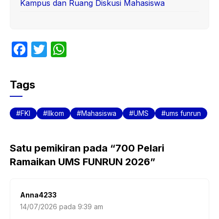
Kampus dan Ruang Diskusi Mahasiswa
F
T
W
a
w
h
c
itt
at
Tags
e
er
s
b
A
FKI
Ilkom
Mahasiswa
UMS
ums funrun
o
p
o
p
Satu pemikiran pada “700 Pelari
k
Ramaikan UMS FUNRUN 2026”
Anna4233
14/07/2026 pada 9:39 am