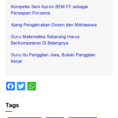
Kompetisi Seni Apron BEM FF sebagai
Persiapan Porsema
Ajang Pengakraban Dosen dan Mahasiswa
Guru Matematika Sekarang Harus
Berkompetensi Di Bidangnya
Guru Itu Panggilan Jiwa, Bukan Panggilan
Kerja!
F
T
W
a
w
h
c
itt
at
Tags
e
er
s