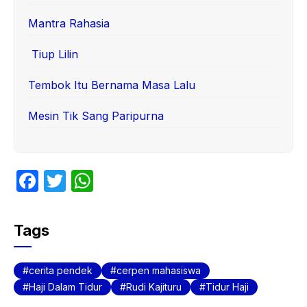
Mantra Rahasia
Tiup Lilin
Tembok Itu Bernama Masa Lalu
Mesin Tik Sang Paripurna
F
T
W
a
w
h
c
itt
at
Tags
e
er
s
b
A
cerita pendek
cerpen mahasiswa
o
p
Haji Dalam Tidur
Rudi Kajituru
Tidur Haji