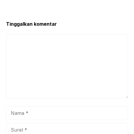
o
p
k
Tinggalkan komentar
Komentar
Nama
Surel