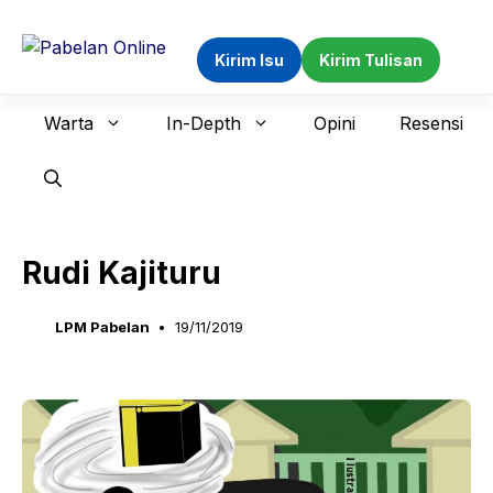
Langsung
ke
Kirim Isu
Kirim Tulisan
isi
Warta
In-Depth
Opini
Resensi
Rudi Kajituru
LPM Pabelan
19/11/2019