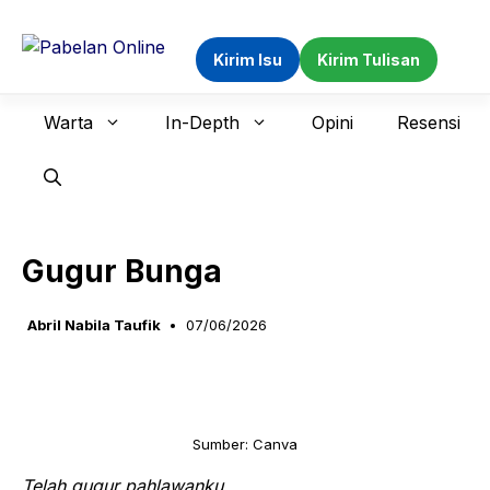
Langsung
ke
Kirim Isu
Kirim Tulisan
isi
Warta
In-Depth
Opini
Resensi
Gugur Bunga
Abril Nabila Taufik
07/06/2026
Sumber: Canva
Telah gugur pahlawanku …