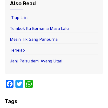
Also Read
Tiup Lilin
Tembok Itu Bernama Masa Lalu
Mesin Tik Sang Paripurna
Terlelap
Janji Palsu demi Ayang Utari
F
T
W
a
w
h
c
itt
at
Tags
e
er
s