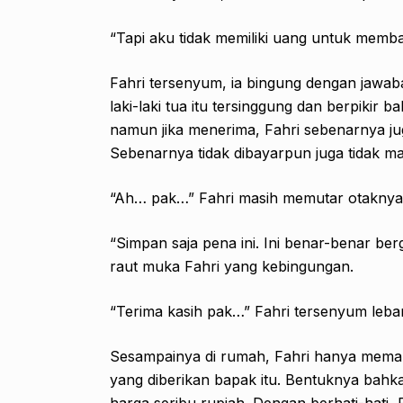
“Tapi aku tidak memiliki uang untuk memb
Fahri tersenyum, ia bingung dengan jawaba
laki-laki tua itu tersinggung dan berpiki
namun jika menerima, Fahri sebenarnya j
Sebenarnya tidak dibayarpun juga tidak ma
“Ah… pak…” Fahri masih memutar otaknya
“Simpan saja pena ini. Ini benar-benar b
raut muka Fahri yang kebingungan.
“Terima kasih pak…” Fahri tersenyum lebar
Sesampainya di rumah, Fahri hanya memand
yang diberikan bapak itu. Bentuknya bahkan
harga seribu rupiah. Dengan berhati-hati