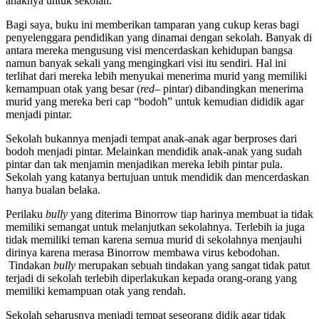
anaknya untuk sekolah.
Bagi saya, buku ini memberikan tamparan yang cukup keras bagi
penyelenggara pendidikan yang dinamai dengan sekolah. Banyak di
antara mereka mengusung visi mencerdaskan kehidupan bangsa
namun banyak sekali yang mengingkari visi itu sendiri. Hal ini
terlihat dari mereka lebih menyukai menerima murid yang memiliki
kemampuan otak yang besar (
red
– pintar) dibandingkan menerima
murid yang mereka beri cap “bodoh” untuk kemudian dididik agar
menjadi pintar.
Sekolah bukannya menjadi tempat anak-anak agar berproses dari
bodoh menjadi pintar. Melainkan mendidik anak-anak yang sudah
pintar dan tak menjamin menjadikan mereka lebih pintar pula.
Sekolah yang katanya bertujuan untuk mendidik dan mencerdaskan
hanya bualan belaka.
Perilaku
bully
yang diterima Binorrow tiap harinya membuat ia tidak
memiliki semangat untuk melanjutkan sekolahnya. Terlebih ia juga
tidak memiliki teman karena semua murid di sekolahnya menjauhi
dirinya karena merasa Binorrow membawa virus kebodohan.
Tindakan
bully
merupakan sebuah tindakan yang sangat tidak patut
terjadi di sekolah terlebih diperlakukan kepada orang-orang yang
memiliki kemampuan otak yang rendah.
Sekolah seharusnya menjadi tempat seseorang didik agar tidak