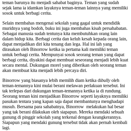
teman barunya itu menjadi sahabat baginya. Teman yang sudah
sejak lama ia idamkan layaknya teman-teman lainnya yang memiliki
sosok untuk berbagi cerita.
Selain membahas mengenai sekolah yang gagal untuk mendidik
muridnya yang bodoh, buku ini juga membahas kisah persahabatan.
Sebagai manusia sudah tentunya kita membutuhkan orang lain
dalam hidup kita. Berbagi cerita dan keluh kesah kepada orang lain,
dapat menjadikan diri kita tenang dan lega. Hal ini lah yang
dirasakan oleh Binorrow ketika ia pertama kali memiliki teman
untuk berbagi cerita. Mempunyai sosok seorang teman yang dapat
berbagi cerita, diyakini dapat membuat seseorang menjadi lebih kuat
secara mental. Dukungan morel yang diberikan oleh seorang teman
akan membuat kita menjadi lebih percaya diri.
Binorrow yang biasanya lebih memilih diam ketika di
bully
oleh
teman-temannya kini mulai berani melawan perlakuan tersebut. Ini
tak terlepas dari dukungan teman-temannya ketika ia di rundung.
Seorang teman kini menjadikan Binorrow seperti layaknya memiliki
pasukan tentara yang kapan saja dapat membantunya menghadapi
musuh. Bersama para sahabatnya, Binorrow melakukan hal besar
yang tak berani dilakukan oleh siapapun. Mereka mendaki sebuah
gunung di pinggir sekolah yang terkenal dengan keangkerannya.
Siapapun yang mendaki gunung tersebut tidak akan pernah kembali
lagi.