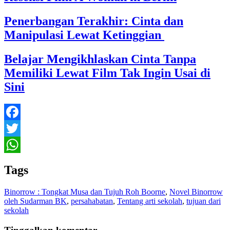
Penerbangan Terakhir: Cinta dan
Manipulasi Lewat Ketinggian
Belajar Mengikhlaskan Cinta Tanpa
Memiliki Lewat Film Tak Ingin Usai di
Sini
Facebook
Twitter
WhatsApp
Tags
Binorrow : Tongkat Musa dan Tujuh Roh Boorne
,
Novel Binorrow
oleh Sudarman BK
,
persahabatan
,
Tentang arti sekolah
,
tujuan dari
sekolah