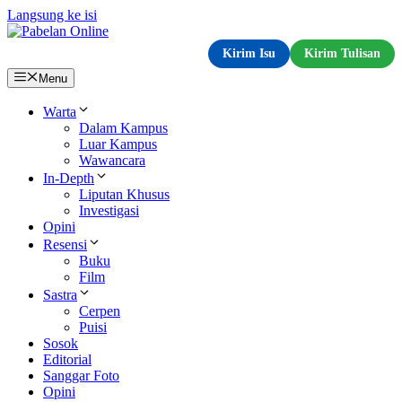
Langsung ke isi
Kirim Isu
Kirim Tulisan
Menu
Warta
Dalam Kampus
Luar Kampus
Wawancara
In-Depth
Liputan Khusus
Investigasi
Opini
Resensi
Buku
Film
Sastra
Cerpen
Puisi
Sosok
Editorial
Sanggar Foto
Opini