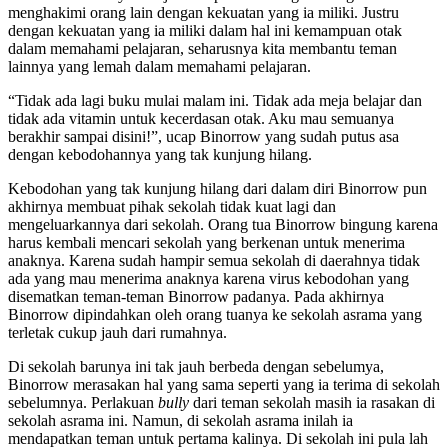
menghakimi orang lain dengan kekuatan yang ia miliki. Justru
dengan kekuatan yang ia miliki dalam hal ini kemampuan otak
dalam memahami pelajaran, seharusnya kita membantu teman
lainnya yang lemah dalam memahami pelajaran.
“Tidak ada lagi buku mulai malam ini. Tidak ada meja belajar dan
tidak ada vitamin untuk kecerdasan otak. Aku mau semuanya
berakhir sampai disini!”, ucap Binorrow yang sudah putus asa
dengan kebodohannya yang tak kunjung hilang.
Kebodohan yang tak kunjung hilang dari dalam diri Binorrow pun
akhirnya membuat pihak sekolah tidak kuat lagi dan
mengeluarkannya dari sekolah. Orang tua Binorrow bingung karena
harus kembali mencari sekolah yang berkenan untuk menerima
anaknya. Karena sudah hampir semua sekolah di daerahnya tidak
ada yang mau menerima anaknya karena virus kebodohan yang
disematkan teman-teman Binorrow padanya. Pada akhirnya
Binorrow dipindahkan oleh orang tuanya ke sekolah asrama yang
terletak cukup jauh dari rumahnya.
Di sekolah barunya ini tak jauh berbeda dengan sebelumya,
Binorrow merasakan hal yang sama seperti yang ia terima di sekolah
sebelumnya. Perlakuan
bully
dari teman sekolah masih ia rasakan di
sekolah asrama ini. Namun, di sekolah asrama inilah ia
mendapatkan teman untuk pertama kalinya. Di sekolah ini pula lah