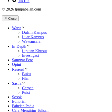
TikTok
© 2026 lpmpabelan.com
Close
Warta
Dalam Kampus
Luar Kampus
Wawancara
In-Depth
Liputan Khusus
Investigasi
Sanggar Foto
Opini
Resensi
Buku
Film
Sastra
Cerpen
Puisi
Sosok
Editorial
Pabelan Pedia
Cara Mengirim Tulisan