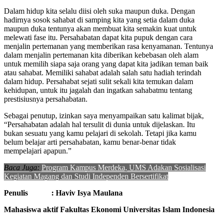
Dalam hidup kita selalu diisi oleh suka maupun duka. Dengan
hadirnya sosok sahabat di samping kita yang setia dalam duka
maupun duka tentunya akan membuat kita semakin kuat untuk
melewati fase itu. Persahabatan dapat kita pupuk dengan cara
menjalin pertemanan yang memberikan rasa kenyamanan. Tentunya
dalam menjalin pertemanan kita diberikan kebebasan oleh alam
untuk memilih siapa saja orang yang dapat kita jadikan teman baik
atau sahabat. Memiliki sahabat adalah salah satu hadiah terindah
dalam hidup. Persahabat sejati sulit sekali kita temukan dalam
kehidupan, untuk itu jagalah dan ingatkan sahabatmu tentang
prestisiusnya persahabatan.
Sebagai penutup, izinkan saya menyampaikan satu kalimat bijak,
“Persahabatan adalah hal tersulit di dunia untuk dijelaskan. Itu
bukan sesuatu yang kamu pelajari di sekolah. Tetapi jika kamu
belum belajar arti persahabatan, kamu benar-benar tidak
mempelajari apapun.”
Baca Juga:
Program Kampus Merdeka, UMS Adakan Sosialisasi
Kegiatan Magang dan Studi Independen Bersertifikat
Penulis : Haviv Isya Maulana
Mahasiswa aktif Fakultas Ekonomi Universitas Islam Indonesia