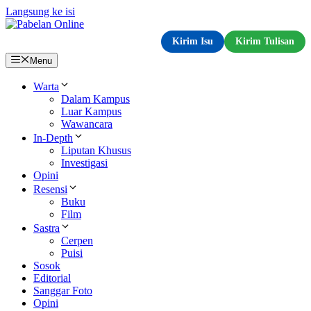
Langsung ke isi
Kirim Isu
Kirim Tulisan
Menu
Warta
Dalam Kampus
Luar Kampus
Wawancara
In-Depth
Liputan Khusus
Investigasi
Opini
Resensi
Buku
Film
Sastra
Cerpen
Puisi
Sosok
Editorial
Sanggar Foto
Opini