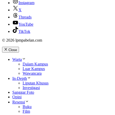
Instagram
X
Threads
YouTube
TikTok
© 2026 lpmpabelan.com
Close
Warta
Dalam Kampus
Luar Kampus
Wawancara
In-Depth
Liputan Khusus
Investigasi
Sanggar Foto
Opini
Resensi
Buku
Film