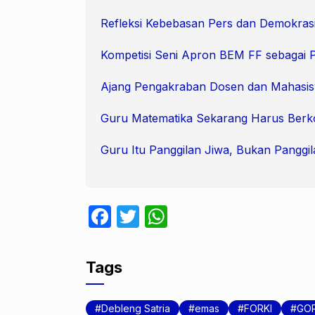
Refleksi Kebebasan Pers dan Demokras
Kompetisi Seni Apron BEM FF sebagai 
Ajang Pengakraban Dosen dan Mahasi
Guru Matematika Sekarang Harus Berk
Guru Itu Panggilan Jiwa, Bukan Panggil
F
T
W
a
w
h
c
itt
at
Tags
e
er
s
b
A
Debleng Satria
emas
FORKI
GOR