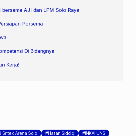
i bersama AJI dan LPM Solo Raya
Persiapan Porsema
swa
ompetensi Di Bidangnya
an Kerja!
 Sritex Arena Solo
Hasan Siddiq
INKAI UNS