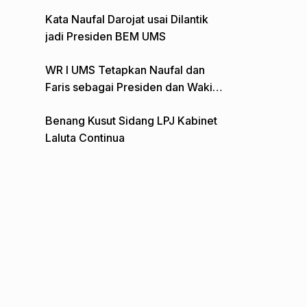
Gelar Aksi Depan Monumen Pers
Kata Naufal Darojat usai Dilantik
jadi Presiden BEM UMS
WR I UMS Tetapkan Naufal dan
Faris sebagai Presiden dan Wakil
Presiden BEM
Benang Kusut Sidang LPJ Kabinet
Laluta Continua