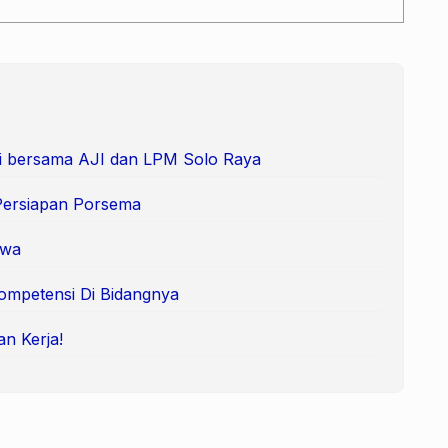
i bersama AJI dan LPM Solo Raya
Persiapan Porsema
swa
ompetensi Di Bidangnya
an Kerja!