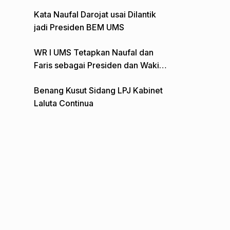
Gelar Aksi Depan Monumen Pers
Kata Naufal Darojat usai Dilantik
jadi Presiden BEM UMS
WR I UMS Tetapkan Naufal dan
Faris sebagai Presiden dan Wakil
Presiden BEM
Benang Kusut Sidang LPJ Kabinet
Laluta Continua