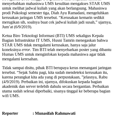
menyebabkan mahasiswa UMS kesulitan mengakses STAR UMS
untuk melihat jadwal kuliah yang akan berlangsung. Mahasiswa
prodi Psikologi semester tiga, Diah Ayu Ramadani, mengeluhkan
kerusakan jaringan UMS tersebut. “Kerusakan kemarin sedikit
merugikan sih, soalnya buat cek jadwal kuliah jadi susah,” ujarnya,
Jum’at (6/9/2019).
Ketua Biro Teknologi Informasi (BTI) UMS sekaligus Kepala
Bagian Infrastruktur IT UMS, Husni Tamrin menegaskan bahwa
STAR UMS tidak mengalami kerusakan, hanya saja jalur
koneksinya
error
. Tim BTI telah menyebarkan poster yang dibantu
Humas UMS untuk menginfokan kepada mahasiswa agar tidak
mengalami keresahan.
Tidak sampai disitu, pihak BTI berupaya keras menangani jaringan
tersebut. “Sejak Sabtu pagi, kita sudah mendeteksi kerusakan itu,
karena perangkat kita ada yang di perpustakaan, ”jelasnya, Rabu
(4/9/2019). Perbaikan ini, ujarnya, difokuskan kepada bagian
akademik dan server terlebih dahulu secara bergantian. Perbaikan
utama sudah selesai diperbaiki, sisanya tinggal ke beberapa bagian
wifi UMS.
Reporter : Munasifah Rahmawati