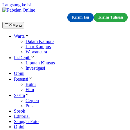
Langsung ke isi
Kirim Isu
Kirim Tulisan
Menu
Warta
Dalam Kampus
Luar Kampus
Wawancara
In-Depth
Liputan Khusus
Investigasi
Opini
Resensi
Buku
Film
Sastra
Cerpen
Puisi
Sosok
Editorial
Sanggar Foto
Opini