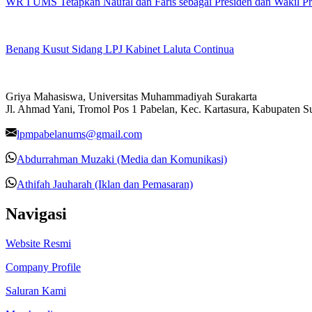
WR I UMS Tetapkan Naufal dan Faris sebagai Presiden dan Wakil 
Benang Kusut Sidang LPJ Kabinet Laluta Continua
Griya Mahasiswa, Universitas Muhammadiyah Surakarta
Jl. Ahmad Yani, Tromol Pos 1 Pabelan, Kec. Kartasura, Kabupaten 
lpmpabelanums@gmail.com
Abdurrahman Muzaki (Media dan Komunikasi)
Athifah Jauharah (Iklan dan Pemasaran)
Navigasi
Website Resmi
Company Profile
Saluran Kami