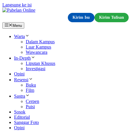
Langsung ke isi
Kirim Isu
Kirim Tulisan
Menu
Warta
Dalam Kampus
Luar Kampus
Wawancara
In-Depth
Liputan Khusus
Investigasi
Opini
Resensi
Buku
Film
Sastra
Cerpen
Puisi
Sosok
Editorial
Sanggar Foto
Opini