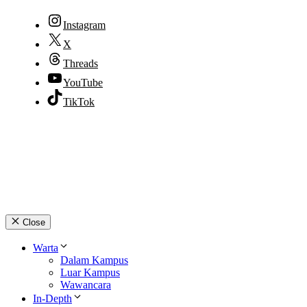
Instagram
X
Threads
YouTube
TikTok
© 2026 lpmpabelan.com
Close
Warta
Dalam Kampus
Luar Kampus
Wawancara
In-Depth