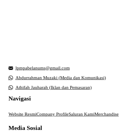
Griya Mahasiswa, Universitas Muhammadiyah Surakarta
Jl. Ahmad Yani, Tromol Pos 1 Pabelan, Kec. Kartasura,
Kabupaten Sukoharjo, Jawa Tengah 57169
lpmpabelanums@gmail.com
Abdurrahman Muzaki (Media dan Komunikasi)
Athifah Jauharah (Iklan dan Pemasaran)
Navigasi
Website Resmi
Company Profile
Saluran Kami
Merchandise
Media Sosial