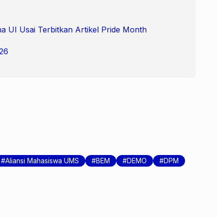
 UI Usai Terbitkan Artikel Pride Month
26
Aliansi Mahasiswa UMS
BEM
DEMO
DPM