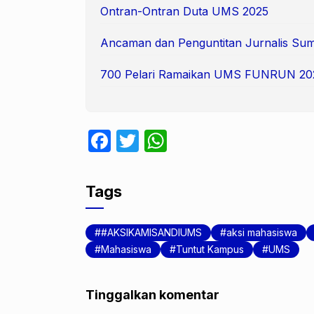
Ontran-Ontran Duta UMS 2025
Ancaman dan Penguntitan Jurnalis Suma
700 Pelari Ramaikan UMS FUNRUN 20
F
T
W
a
w
h
c
itt
at
Tags
e
er
s
b
A
#AKSIKAMISANDIUMS
aksi mahasiswa
o
p
Mahasiswa
Tuntut Kampus
UMS
o
p
k
Tinggalkan komentar