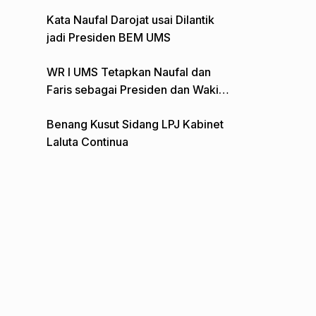
Gelar Aksi Depan Monumen Pers
Kata Naufal Darojat usai Dilantik
jadi Presiden BEM UMS
WR I UMS Tetapkan Naufal dan
Faris sebagai Presiden dan Wakil
Presiden BEM
Benang Kusut Sidang LPJ Kabinet
Laluta Continua