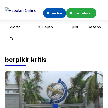
Langsung
ke
Kirim Isu
Kirim Tulisan
isi
Warta
In-Depth
Opini
Resensi
berpikir kritis