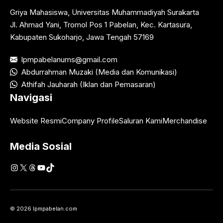
Griya Mahasiswa, Universitas Muhammadiyah Surakarta
Jl. Ahmad Yani, Tromol Pos 1 Pabelan, Kec. Kartasura,
Kabupaten Sukoharjo, Jawa Tengah 57169
lpmpabelanums@gmail.com
Abdurrahman Muzaki (Media dan Komunikasi)
Athifah Jauharah (Iklan dan Pemasaran)
Navigasi
Website Resmi
Company Profile
Saluran Kami
Merchandise
Media Sosial
Instagram
X
Threads
YouTube
TikTok
© 2026 lpmpabelan.com