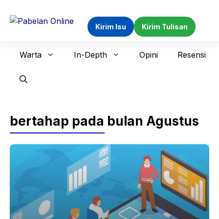
Langsung
ke
Kirim Isu
Kirim Tulisan
isi
Warta
In-Depth
Opini
Resensi
bertahap pada bulan Agustus