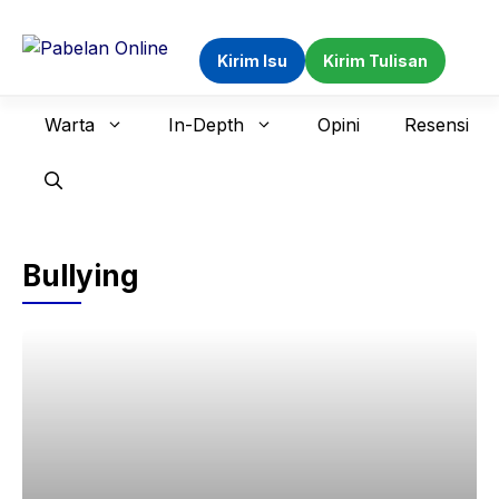
Langsung
ke
Kirim Isu
Kirim Tulisan
isi
Warta
In-Depth
Opini
Resensi
Bullying