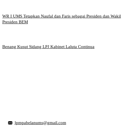
WR I UMS Tetapkan Naufal dan Faris sebagai Presiden dan Wakil
Presiden BEM
Benang Kusut Sidang LPJ Kabinet Laluta Continua
Griya Mahasiswa, Universitas Muhammadiyah Surakarta
Jl. Ahmad Yani, Tromol Pos 1 Pabelan, Kec. Kartasura,
Kabupaten Sukoharjo, Jawa Tengah 57169
lpmpabelanums@gmail.com