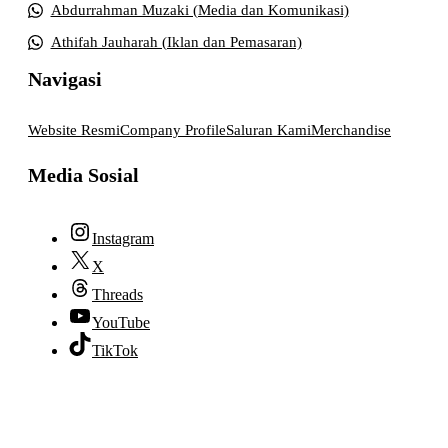
Abdurrahman Muzaki (Media dan Komunikasi)
Athifah Jauharah (Iklan dan Pemasaran)
Navigasi
Website Resmi
Company Profile
Saluran Kami
Merchandise
Media Sosial
Instagram
X
Threads
YouTube
TikTok
© 2026 lpmpabelan.com