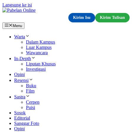
Langsung ke isi
Kirim Isu
Kirim Tulisan
Menu
Warta
Dalam Kampus
Luar Kampus
Wawancara
In-Depth
Liputan Khusus
Investigasi
Opini
Resensi
Buku
Film
Sastra
Cerpen
Puisi
Sosok
Editorial
Sanggar Foto
Opini