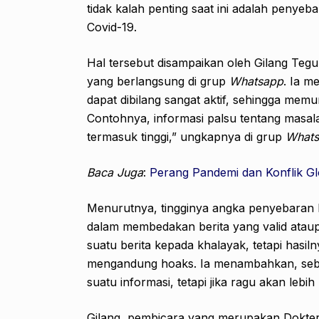
tidak kalah penting saat ini adalah penye
Covid-19.
Hal tersebut disampaikan oleh Gilang Teg
yang berlangsung di grup
Whatsapp
. Ia m
dapat dibilang sangat aktif, sehingga mem
Contohnya, informasi palsu tentang masal
termasuk tinggi,” ungkapnya di grup
What
Baca Juga
:
Perang Pandemi dan Konflik Gl
Menurutnya, tingginya angka penyebaran 
dalam membedakan berita yang valid ataup
suatu berita kepada khalayak, tetapi hasil
mengandung hoaks. Ia menambahkan, sebai
suatu informasi, tetapi jika ragu akan lebi
Gilang, pembicara yang merupakan Dokter