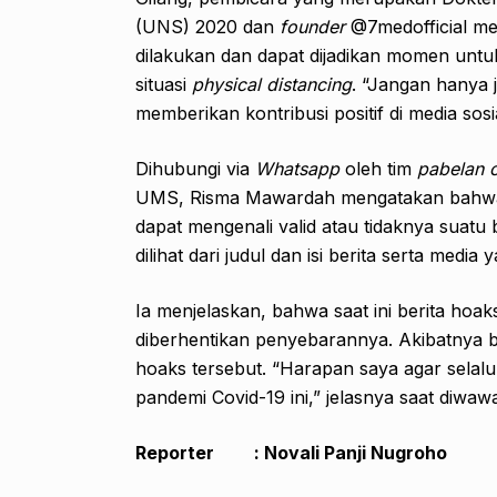
(UNS) 2020 dan
founder
@7medofficial me
dilakukan dan dapat dijadikan momen unt
situasi
physical distancing
. “Jangan hanya ja
memberikan kontribusi positif di media sos
Dihubungi via
Whatsapp
oleh tim
pabelan o
UMS, Risma Mawardah mengatakan bahwa 
dapat mengenali valid atau tidaknya suatu b
dilihat dari judul dan isi berita serta medi
Ia menjelaskan, bahwa saat ini berita hoa
diberhentikan penyebarannya. Akibatnya b
hoaks tersebut. “Harapan saya agar selal
pandemi Covid-19 ini,” jelasnya saat diwaw
Reporter : Novali Panji Nugroho