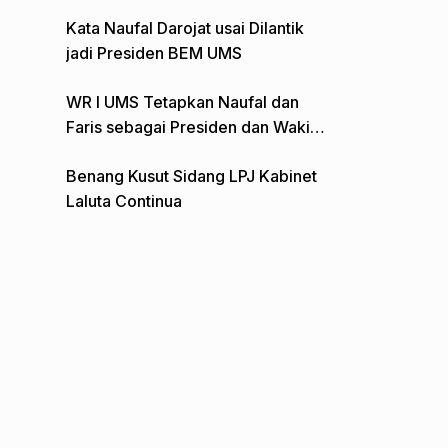
Gelar Aksi Depan Monumen Pers
Kata Naufal Darojat usai Dilantik
jadi Presiden BEM UMS
WR I UMS Tetapkan Naufal dan
Faris sebagai Presiden dan Wakil
Presiden BEM
Benang Kusut Sidang LPJ Kabinet
Laluta Continua