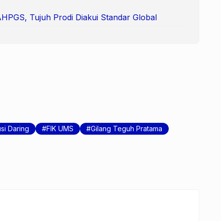
AHPGS, Tujuh Prodi Diakui Standar Global
si Daring
FIK UMS
Gilang Teguh Pratama