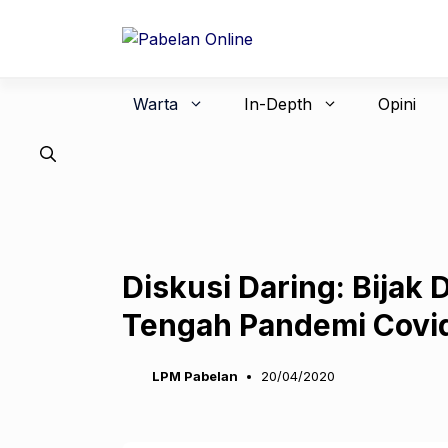
Langsung
ke
isi
Warta
In-Depth
Opini
Diskusi Daring: Bijak 
Tengah Pandemi Covi
LPM Pabelan
20/04/2020