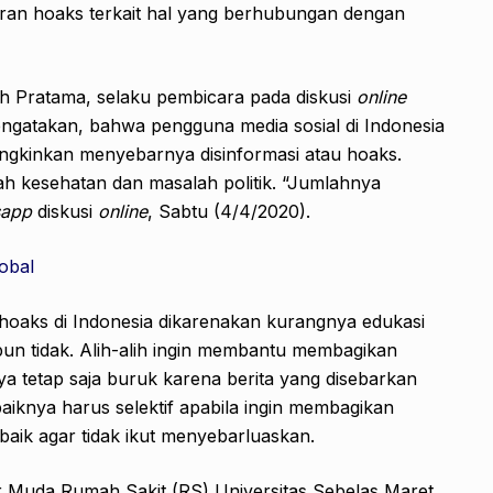
baran hoaks terkait hal yang berhubungan dengan
uh Pratama, selaku pembicara pada diskusi
online
engatakan, bahwa pengguna media sosial di Indonesia
ungkinkan menyebarnya disinformasi atau hoaks.
ah kesehatan dan masalah politik. “Jumlahnya
sapp
diskusi
online
, Sabtu (4/4/2020).
obal
hoaks di Indonesia dikarenakan kurangnya edukasi
un tidak. Alih-alih ingin membantu membagikan
nya tetap saja buruk karena berita yang disebarkan
knya harus selektif apabila ingin membagikan
h baik agar tidak ikut menyebarluaskan.
 Muda Rumah Sakit (RS) Universitas Sebelas Maret