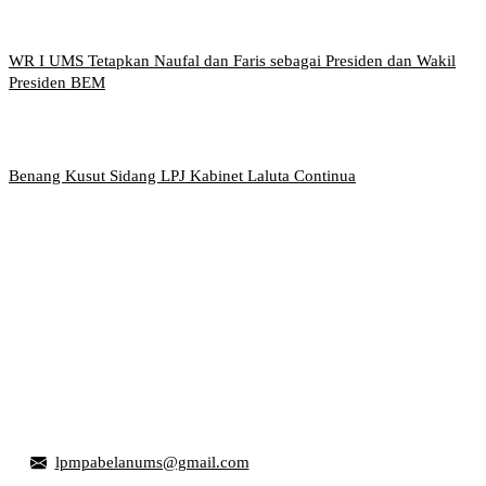
WR I UMS Tetapkan Naufal dan Faris sebagai Presiden dan Wakil
Presiden BEM
Benang Kusut Sidang LPJ Kabinet Laluta Continua
Griya Mahasiswa, Universitas Muhammadiyah Surakarta
Jl. Ahmad Yani, Tromol Pos 1 Pabelan, Kec. Kartasura,
Kabupaten Sukoharjo, Jawa Tengah 57169
lpmpabelanums@gmail.com