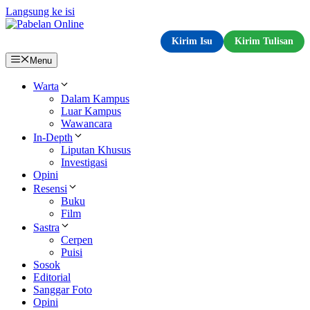
Langsung ke isi
Kirim Isu
Kirim Tulisan
Menu
Warta
Dalam Kampus
Luar Kampus
Wawancara
In-Depth
Liputan Khusus
Investigasi
Opini
Resensi
Buku
Film
Sastra
Cerpen
Puisi
Sosok
Editorial
Sanggar Foto
Opini