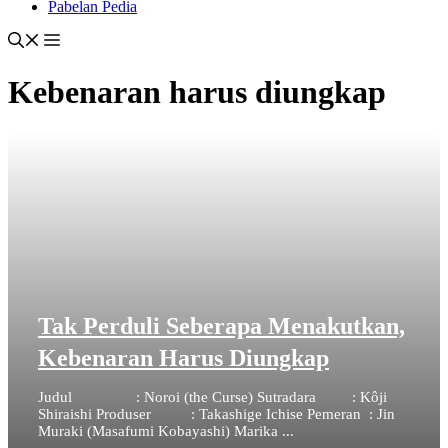
Pabelan Pedia
Kebenaran harus diungkap
Tak Perduli Seberapa Menakutkan,
Kebenaran Harus Diungkap
Judul : Noroi (the Curse) Sutradara : Kôji
Shiraishi Produser : Takashige Ichise Pemeran : Jin
Muraki (Masafumi Kobayashi) Marika ...