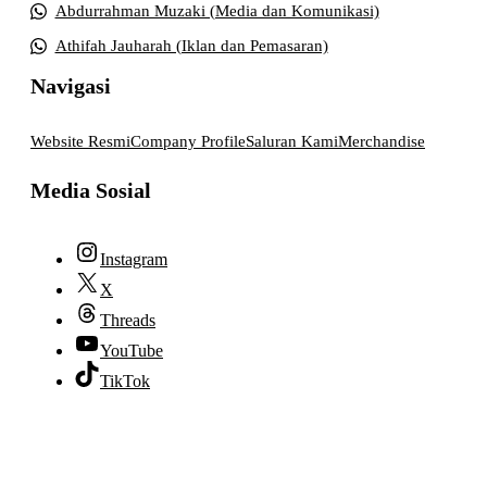
Abdurrahman Muzaki (Media dan Komunikasi)
Athifah Jauharah (Iklan dan Pemasaran)
Navigasi
Website Resmi
Company Profile
Saluran Kami
Merchandise
Media Sosial
Instagram
X
Threads
YouTube
TikTok
© 2026 lpmpabelan.com