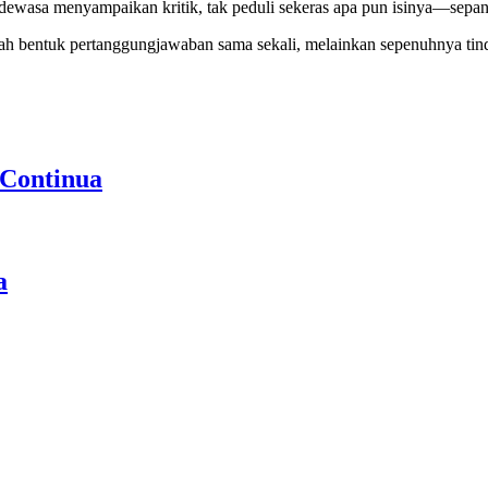
ra dewasa menyampaikan kritik, tak peduli sekeras apa pun isinya—se
nlah bentuk pertanggungjawaban sama sekali, melainkan sepenuhnya tin
 Continua
a