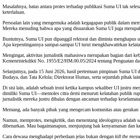
Masalahnya, batas antara protes terhadap publikasi Suma UI tak seles
keterlaluan.
Persoalan lain yang mengemuka adalah kegagapan publik dalam membe
Mereka menuding bahwa apa yang disuarakan Suma UI juga merupakan
Buntutnya, Suma UI pun dipanggil rektorat dan diminta menghapus ung
Apa kepentingannya sampai-sampai UI turut mengkhawatirkan kelatah
Mengingat, aktivitas jurnalistik mahasiswa merupakan bagian dari 
Kemenristekdikti No. 1955/E2/HM.00.05/2024 tentang Penguatan dan 
Selanjutnya, pada 15 Juni 2026, hasil pertemuan pimpinan Suma UI
Budaya, dan Tata Kelola; Direktorat Humas, serta sejumlah pihak 
Di sisi lain, adalah sebuah ironi ketika kampus sekaliber UI justr
dimiliki Suma UI—memoles citra demi menuruti kelatahan publik rupa
jurnalistik mereka justru dibalas dengan ancaman terhadap keselama
Memang, ada banyak pihak yang mengecam komunitas atau gerakan 
Namun, memprotes, mengkritik, dan menentang ideologinya adalah sat
dibenarkan. Mau bagaimanapun, menjunjung hak kenyamanan dan kes
Cara dewasa menghadapi perbedaan jelas bukan dengan
kill the mes