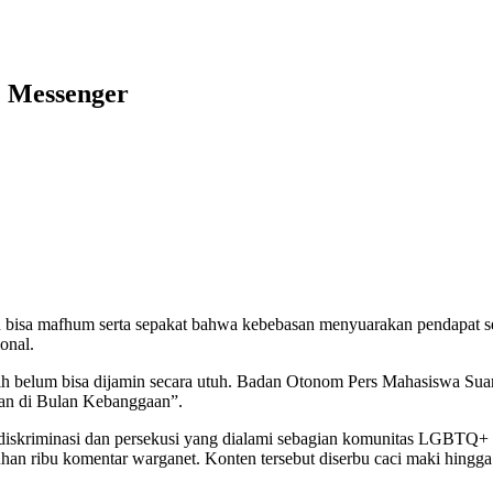
e Messenger
n bisa mafhum serta sepakat bahwa kebebasan menyuarakan pendapat 
onal.
ih belum bisa dijamin secara utuh. Badan Otonom Pers Mahasiswa Suar
iaan di Bulan Kebanggaan”.
diskriminasi dan persekusi yang dialami sebagian komunitas LGBTQ+ 
puluhan ribu komentar warganet. Konten tersebut diserbu caci maki hi