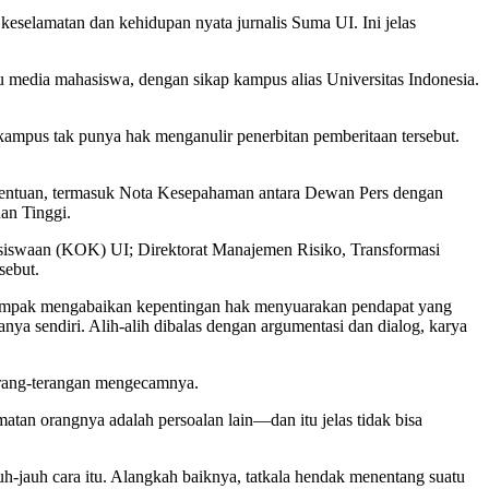
 keselamatan dan kehidupan nyata jurnalis Suma UI. Ini jelas
 media mahasiswa, dengan sikap kampus alias Universitas Indonesia.
 kampus tak punya hak menganulir penerbitan pemberitaan tersebut.
ketentuan, termasuk Nota Kesepahaman antara Dewan Pers dengan
an Tinggi.
siswaan (KOK) UI; Direktorat Manajemen Risiko, Transformasi
sebut.
us tampak mengabaikan kepentingan hak menyuarakan pendapat yang
a sendiri. Alih-alih dibalas dengan argumentasi dan dialog, karya
rang-terangan mengecamnya.
tan orangnya adalah persoalan lain—dan itu jelas tidak bisa
uh-jauh cara itu. Alangkah baiknya, tatkala hendak menentang suatu