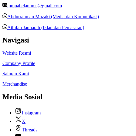
lpmpabelanums@gmail.com
Abdurrahman Muzaki (Media dan Komunikasi)
Athifah Jauharah (Iklan dan Pemasaran)
Navigasi
Website Resmi
Company Profile
Saluran Kami
Merchandise
Media Sosial
Instagram
X
Threads