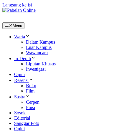
Langsung ke isi
Menu
Warta
Dalam Kampus
Luar Kampus
Wawancara
In-Depth
Liputan Khusus
Investigasi
Opini
Resensi
Buku
Film
Sastra
Cerpen
Puisi
Sosok
Editorial
Sanggar Foto
Opini