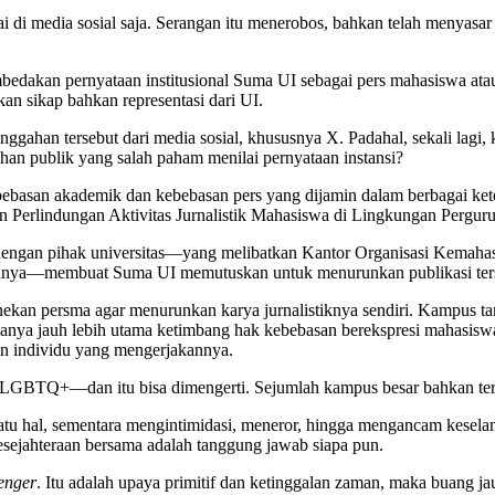
ai di media sosial saja. Serangan itu menerobos, bahkan telah menyasar
dakan pernyataan institusional Suma UI sebagai pers mahasiswa atau
 sikap bahkan representasi dari UI.
gahan tersebut dari media sosial, khususnya X. Padahal, sekali lagi,
an publik yang salah paham menilai pernyataan instansi?
kebebasan akademik dan kebebasan pers yang dijamin dalam berbagai 
Perlindungan Aktivitas Jurnalistik Mahasiswa di Lingkungan Perguru
 dengan pihak universitas—yang melibatkan Kantor Organisasi Kemaha
lainnya—membuat Suma UI memutuskan untuk menurunkan publikasi ter
u menekan persma agar menurunkan karya jurnalistiknya sendiri. Kamp
nya jauh lebih utama ketimbang hak kebebasan berekspresi mahasiswany
tan individu yang mengerjakannya.
LGBTQ+—dan itu bisa dimengerti. Sejumlah kampus besar bahkan te
u hal, sementara mengintimidasi, meneror, hingga mengancam keselama
ejahteraan bersama adalah tanggung jawab siapa pun.
senger
. Itu adalah upaya primitif dan ketinggalan zaman, maka buang ja