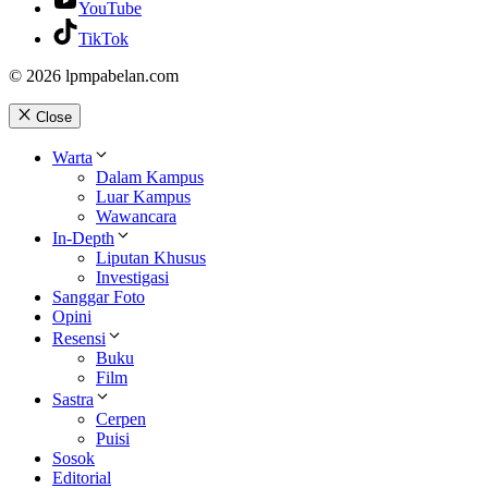
YouTube
TikTok
© 2026 lpmpabelan.com
Close
Warta
Dalam Kampus
Luar Kampus
Wawancara
In-Depth
Liputan Khusus
Investigasi
Sanggar Foto
Opini
Resensi
Buku
Film
Sastra
Cerpen
Puisi
Sosok
Editorial