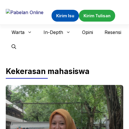
Langsung
ke
Kirim Isu
Kirim Tulisan
isi
Warta
In-Depth
Opini
Resensi
Kekerasan mahasiswa