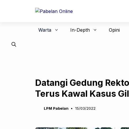
Langsung
ke
isi
Warta
In-Depth
Opini
Datangi Gedung Rekto
Terus Kawal Kasus Gi
LPM Pabelan
15/03/2022