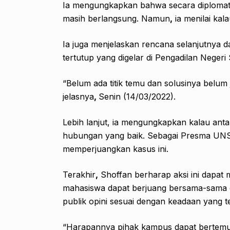
Ia mengungkapkan bahwa secara diplomatis 
masih berlangsung. Namun
,
ia menilai kal
Ia juga menjelaskan rencana selanjutnya da
tertutup yang digelar di Pengadilan Negeri
“Belum ada titik temu dan solusinya belum 
jelasnya
,
Senin (14/03/2022).
Lebih lanjut, ia mengungkapkan kalau anta
hubungan yang baik. Sebagai Presma UN
memperjuangkan kasus ini.
Terakhir
,
Shoffan berharap aksi ini dapat m
mahasiswa dapat berjuang bersama-sama d
publik opini sesuai dengan keadaan yang t
“Harapannya pihak kampus dapat bertemu 