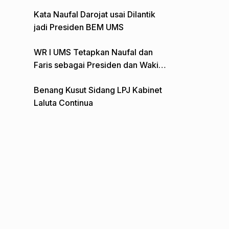
Gelar Aksi Depan Monumen Pers
Kata Naufal Darojat usai Dilantik
jadi Presiden BEM UMS
WR I UMS Tetapkan Naufal dan
Faris sebagai Presiden dan Wakil
Presiden BEM
Benang Kusut Sidang LPJ Kabinet
Laluta Continua