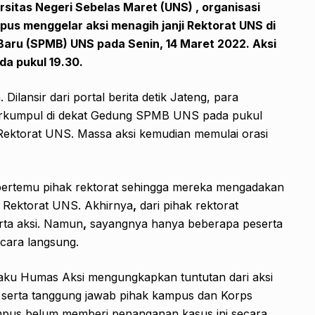
sitas Negeri Sebelas Maret (UNS) , organisasi
us menggelar aksi menagih janji Rektorat UNS di
aru (SPMB) UNS pada Senin, 14 Maret 2022. Aksi
ada pukul 19.30.
. Dilansir dari portal berita detik Jateng, para
erkumpul di dekat Gedung SPMB UNS pada pukul
Rektorat UNS. Massa aksi kemudian memulai orasi
 bertemu pihak rektorat sehingga mereka mengadakan
 Rektorat UNS. Akhirnya
,
dari pihak rektorat
rta aksi. Namun
,
sayangnya hanya beberapa peserta
ecara langsung.
aku Humas Aksi mengungkapkan tuntutan dari aksi
ga serta tanggung jawab pihak kampus dan Korps
pus belum memberi penanganan kasus ini secara