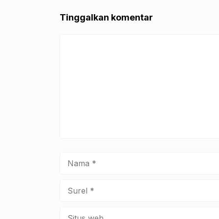
o
p
k
Tinggalkan komentar
Komentar
Nama
Surel
Situs