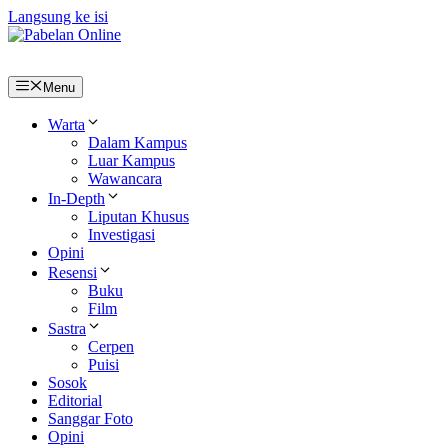
Langsung ke isi
Menu
Warta
Dalam Kampus
Luar Kampus
Wawancara
In-Depth
Liputan Khusus
Investigasi
Opini
Resensi
Buku
Film
Sastra
Cerpen
Puisi
Sosok
Editorial
Sanggar Foto
Opini