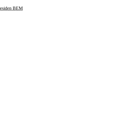
Presiden BEM
ukoharjo, Jawa Tengah 57169