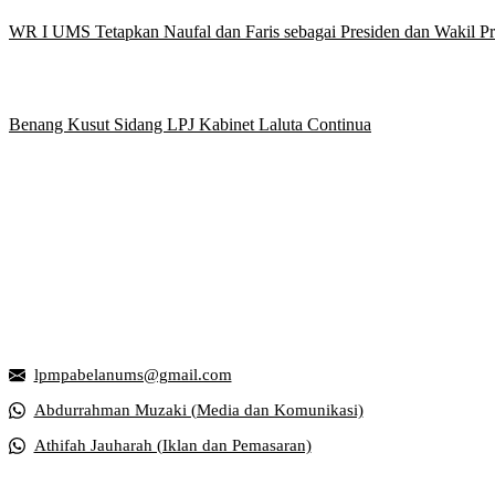
WR I UMS Tetapkan Naufal dan Faris sebagai Presiden dan Wakil 
Benang Kusut Sidang LPJ Kabinet Laluta Continua
Griya Mahasiswa, Universitas Muhammadiyah Surakarta
Jl. Ahmad Yani, Tromol Pos 1 Pabelan, Kec. Kartasura, Kabupaten S
lpmpabelanums@gmail.com
Abdurrahman Muzaki (Media dan Komunikasi)
Athifah Jauharah (Iklan dan Pemasaran)