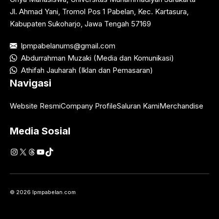
Jl. Ahmad Yani, Tromol Pos 1 Pabelan, Kec. Kartasura,
Kabupaten Sukoharjo, Jawa Tengah 57169
lpmpabelanums@gmail.com
Abdurrahman Muzaki (Media dan Komunikasi)
Athifah Jauharah (Iklan dan Pemasaran)
Navigasi
Website Resmi
Company Profile
Saluran Kami
Merchandise
Media Sosial
Instagram
X
Threads
YouTube
TikTok
© 2026 lpmpabelan.com