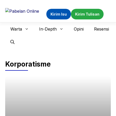
Langsung
ke
Kirim Isu
Kirim Tulisan
isi
Warta
In-Depth
Opini
Resensi
Korporatisme